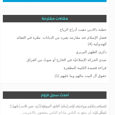
مقالات مقترحة
خطبة دالاديي ذهبت أدراج الرياح
فضل الإسلام عند مقارنته بغيره من الديانات: نظرة في العقائد
الهندوكية (4)
ذكرى الظهير البربري
صدى الحركة الإصلاحيّة في الخارج ‎أو ‎صوتٌ من العراق
قراءة قصيدة الكتيبة المظفرة
حقوق آل البيت مالهم وما عليهم (1)
أحدث سجل الزوار
يشرفني إلى سيادتكم وتنزل لي كتابة الرسائل لد. تقي الدين الهلال
المغربي