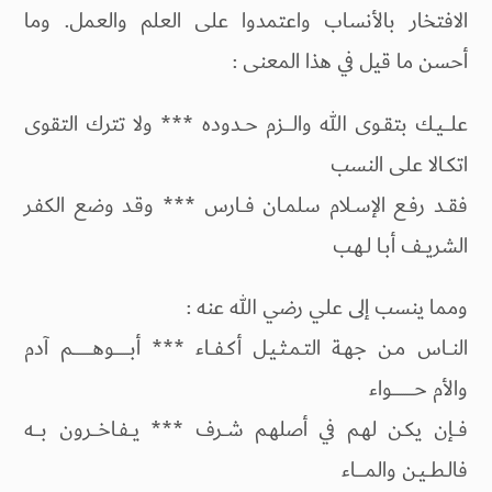
الافتخار بالأنساب واعتمدوا على العلم والعمل. وما
أحسن ما قيل في هذا المعنى :
علـــيـك بتقـوى الله والــــزم حــدوده *** ولا تترك التقوى
اتكـالا على النسب
فقــد رفـع الإسـلام سلمـان فــارس *** وقـد وضع الكفـر
الشريــف أبـا لـهـب
ومما ينسب إلى علي رضي الله عنه :
النــاس مـن جهـة التـمـثـيـل أكـفــاء *** أبـــــــوهـــــــــم آدم
والأم حــــــــــواء
فــإن يكـن لهـم في أصلهـم شــرف *** يــفـاخـــرون بـــه
فالـطــيـن والمــــاء