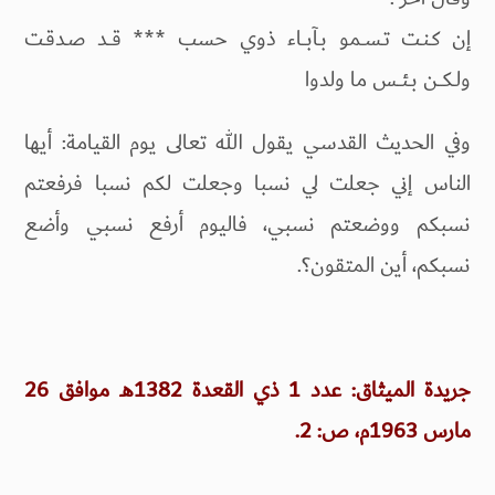
إن كـنـت تـسـمو بـآبــاء ذوي حسب *** قــد صـدقـت
ولـكــن بـئــس ما ولدوا
وفي الحديث القدسي يقول الله تعالى يوم القيامة: أيها
الناس إني جعلت لي نسبا وجعلت لكم نسبا فرفعتم
نسبكم ووضعتم نسبي، فاليوم أرفع نسبي وأضع
نسبكم، أين المتقون؟.
جريدة الميثاق: عدد 1 ذي القعدة 1382هـ موافق 26
مارس 1963م، ص: 2.