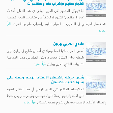
انفجار عظيم وإضراب عام ومظاهرات
نبذة“يوثق الدكتور تقي الدين الهلالي في هذا المقال أحداث
‘مجزرة مكناس’ الشهيرة، كاشفاً عن بشاعة... نتيجة غطرسة
الاستعمار الفرنسي في المغرب – انفجار عظيم وإضراب عام ومظاهرات
اقرأ
المزيد
النادي العربي ببرلين
أسس العرب ناديا فخما جميلا في أحسن شارع في برلين تولى
رگاهته بمان الاستاذ محمد درويش المقدادي مدير المدرسة
الثانوية... النادي العربي ببرلين
اقرأ المزيد
رئيس حركة پاكستان الأستاذ الزعيم رحمة علي
يشرح قضية باكستان
نبذة“يسلط الدكتور تقي الدين الهلالي في هذا المقال الضوء
على لقائه بالزعيم ‘رحمة علي’، مؤسس ورئيس... رئيس حركة
پاكستان الأستاذ الزعيم رحمة علي يشرح قضية باكستان
اقرأ المزيد