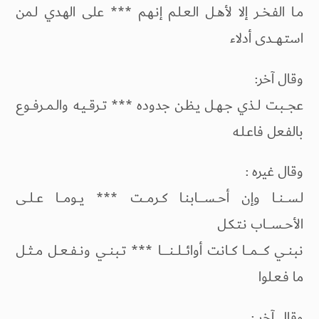
مـا الفـخــر إلا لأهــل الـعـلـم إنـهـم *** على الهـدي لـمن
استـهـــدى أدلاء
وقال آخر:
عجـــبـت لــذي جـهــل يـظـن جدوده *** تــرقــيـه والـمــرفــوع
بالفـعل فاعـلـه
وقال غيره :
لـســـنــا وإن أحــســــابـنـا كــرمـــت *** يــومـــا عــلــى
الأحــســـاب نـتـكـل
نـبـنــي كــــمـــا كــانـت أوائـــلـــنـــــا *** تــبـنــي ونــفــعــل مــثــل
ما فـعـلوا
وقال آخر :