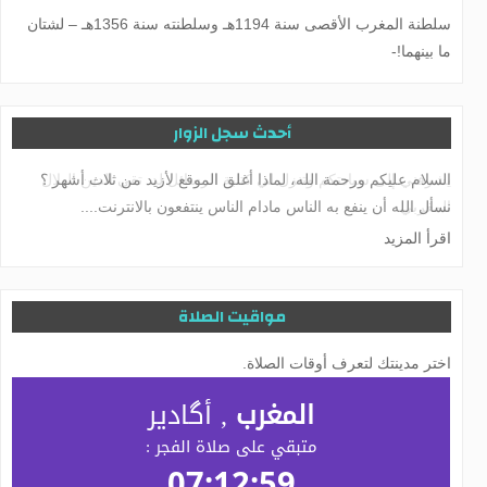
سلطنة المغرب الأقصى سنة 1194هـ وسلطنته سنة 1356هـ – لشتان
ما بينهما!-
أحدث سجل الزوار
يشرفني إلى سيادتكم وتنزل لي كتابة الرسائل لد. تقي الدين الهلال
المغربي
اقرأ المزيد
مواقيت الصلاة
اختر مدينتك لتعرف أوقات الصلاة.