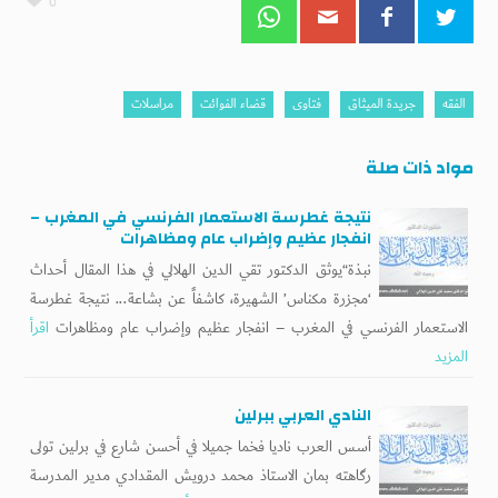
0
الفقه
جريدة الميثاق
فتاوى
قضاء الفوائت
مراسلات
مواد ذات صلة
نتيجة غطرسة الاستعمار الفرنسي في المغرب –
انفجار عظيم وإضراب عام ومظاهرات
نبذة“يوثق الدكتور تقي الدين الهلالي في هذا المقال أحداث
‘مجزرة مكناس’ الشهيرة، كاشفاً عن بشاعة... نتيجة غطرسة
الاستعمار الفرنسي في المغرب – انفجار عظيم وإضراب عام ومظاهرات
اقرأ
المزيد
النادي العربي ببرلين
أسس العرب ناديا فخما جميلا في أحسن شارع في برلين تولى
رگاهته بمان الاستاذ محمد درويش المقدادي مدير المدرسة