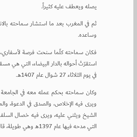
يصله ويعطف عليه كثيراً.
ثم في المغرب بعد ما استشار سماحته بالانتق
وساعده.
فكان سماحته كلّما سنحت فرصة لأسفاري، يأ
استقرّتْ أحواله بالدار البيضاء، التي هي مسق
في يوم الثلاثاء 27 شوال عام 1407هـ.
وكان سماحته بحكم عمله معه في الجامعة الإ
ويرى فيه الإخلاص، والصدق في الدعوة، والم
الشيخ ويثني عليه، ويرى فيه خصال السلف ا
التي مدحه فيها عام 1397هـ وهي طويلة، قال فيها: