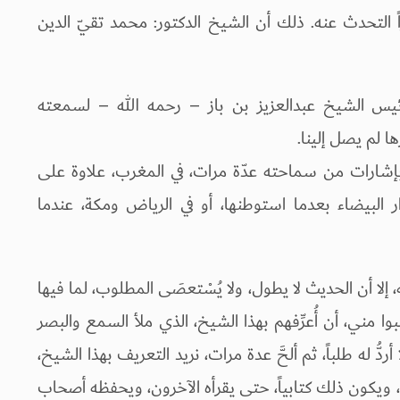
 التحدث عنه. ذلك أن الشيخ الدكتور: محمد تقيّ الدين
رئيس الشيخ عبدالعزيز بن باز – رحمه الله – لسمعته
ها لم يصل إلينا.
، بإشارات من سماحته عدّة مرات، في المغرب، علاوة على
ار البيضاء بعدما استوطنها، أو في الرياض ومكة، عندما
 إلا أن الحديث لا يطول، ولا يُسْتعصَى المطلوب، لما فيها
بوا مني، أن أُعرِّفهم بهذا الشيخ، الذي ملأ السمع والبصر
ُّ له طلباً، ثم ألحَّ عدة مرات، نريد التعريف بهذا الشيخ،
ويكون ذلك كتابياً، حتى يقرأه الآخرون، ويحفظه أصحاب