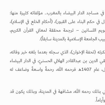
في مساجد الدار البيضاء بالمغرب.. مؤلفاته كثيرة منها:
في حكم البناء على القبور)، (أحكام الخلع في الإسلام)،
(تقويم اللسانين – ترجمة محققة لمعاني القرآن الكريم،
 الجامعة الإسلامية بالمدينة سابقاً).
كرته (تحفة الإخوان)، الذي سجله بعدما بلغه خبر وفاته،
 الدين بن عبدالقادر الهلالي الحسنيّ، في الدار البيضاء
بالمغرب، في يوم الثلاثاء الموافق 27 شوال، عام 1407هـ فرحمه الله، رحمةً واسعةً وضاعف له
في محرم من عام 1311هـ أخبرني بذلك رحمه الله، مشافهة في المدينة، وبذلك يكون قد