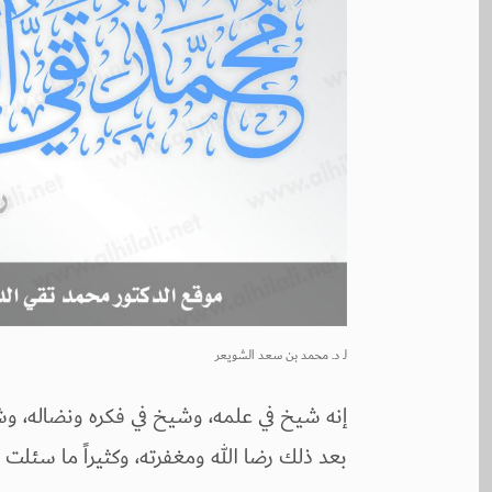
لـ
د. محمد بن سعد الشويعر
إنه شيخ في علمه، وشيخ في فكره ونضاله، وشيخ
بعد ذلك رضا الله ومغفرته، وكثيراً ما سئلت ع