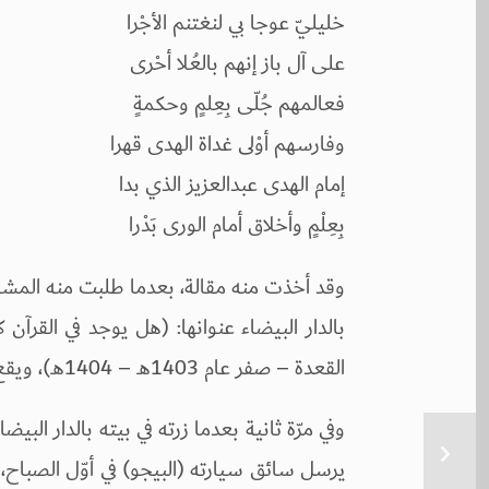
خليليّ عوجا بي لنغتنم الأجْرا
على آل باز إنهم بالعُلا أحْرى
فعالمهم جُلّى بِعِلمٍ وحكمةٍ
وفارسهم أوْلى غداة الهدى قهرا
إمام الهدى عبدالعزيز الذي بدا
بِعِلْمٍ وأخلاق أمام الورى بَدْرا
وقد أخذت منه مقالة، بعدما طلبت منه المشارك
القعدة – صفر عام 1403هـ – 1404هـ)، ويقع في (23) صفحة.
وفي مرّة ثانية بعدما زرته في بيته بالدار البي
يرسل سائق سيارته (البيجو) في أوّل الصباح