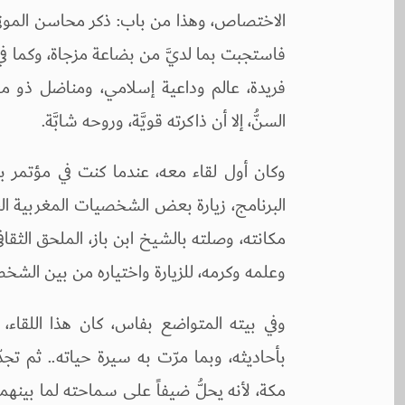
الاختصاص، وهذا من باب: ذكر محاسن الموتى، 
فاستجبت بما لديَّ من بضاعة مزجاة، وكما ف
فريدة، عالم وداعية إسلامي، ومناضل ذو مواهب
السنُّ، إلا أن ذاكرته قويَّة، وروحه شابَّة.
وكان أول لقاء معه، عندما كنت في مؤتمر با
البرنامج، زيارة بعض الشخصيات المغربية الب
مكانته، وصلته بالشيخ ابن باز، الملحق ال
وعلمه وكرمه، للزيارة واختياره من بين الشخ
وفي بيته المتواضع بفاس، كان هذا اللقاء،
بأحاديثه، وبما مرّت به سيرة حياته.. ثم تجد
مكة، لأنه يحلُّ ضيفاً على سماحته لما بينهما