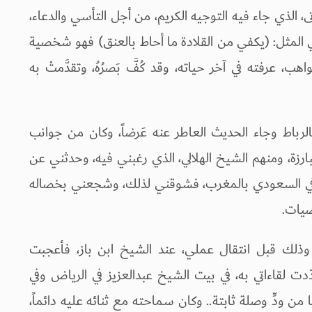
الذي جاء فيه التوجيه الكريم، من أجل التأسي والدعاء،
ي المثل: (يكفي من القلادة ما أحاط بالعنق) فهو شخصية
، عرفته في آخر حياته، وقد كُفَّ بَصرُهُ، وتقدَّمتْ به
لرباط وجاء الحديث العاطر عنه عَرضاً، وكان من جوانب
ارزة، ومنهم الشيخ الهلالي، الذي رغبني فيه، وحدثني عن
ثقافي السعودي بالمغرب، فشوقني لذلك، وشجعني بخصاله
صيات.
 وذلك قبل انتقال عملي، عند الشيخ ابن باز، فأعجبت
ّدت لقاءاتي به، في بيت الشيخ عبدالعزيز في الرياض وفي
 من ودٍّ وصلة ثابتة.. وكان سماحته مع ثنائه عليه دائماً،