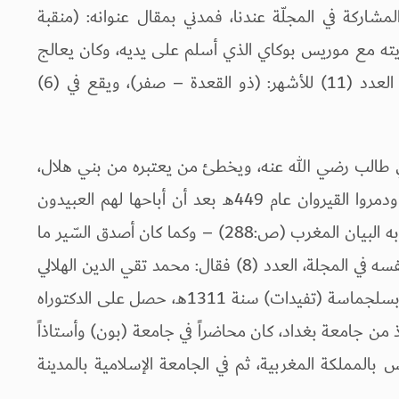
شاركة في المجلّة عندنا، فمدني بمقال عنوانه: (منقبة
يته مع موريس بوكاي الذي أسلم على يديه، وكان يعالج
الملك فيصل، وقد نشرنا المقال في المجلة العدد (11) للأشهر: (ذو القعدة – صفر)، ويقع في (6)
ي طالب رضي الله عنه، ويخطئ من يعتبره من بني هلال،
الذين نزحوا إلى الشمال الأفريقي، من مصر ودمروا القيروان عام 449هـ بعد أن أباحها لهم العبيدون
(الفاطموين)، كما ذكر ذلك ابن عِذارِي في كتابه البيان المغرب (ص:288) – وكما كان أصدق السّير ما
كان صادراً عن الشخص نفسه، فإنه عرّف بنفسه في المجلة، العدد (8) فقال: محمد تقي الدين الهلالي
المقيم بالدار البيضاء: المغرب العربي، ولدت بسلجماسة (تفيدات) سنة 1311هـ، حصل على الدكتوراه
من جامعة بغداد، كان محاضراً في جامعة (بون) وأستاذاً
بالمملكة المغربية، ثم في الجامعة الإسلامية بالمدينة