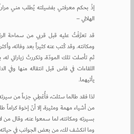
إذْ بحكم معرفتي بفضيلته يُطلب مني مراراً
الهلالي –
قد تعرَّفْتُ عليه قبل قربي من سماحة ال
ومكانته. وقد كُتب عنه كثيراً بعد وفاته، وأكثر
ثم تأصلت تلك المودّة، وتكررتْ زياراتي له
اللقاءات في فاس قبل انتقاله منها وفي الد
يأتيهما.
لذا فقد طالما سئلت، فأُعْطِي جزءاً من سيرته،
من أشياء مهمة ومثيرة، إلا أنّ إخوة كراماً طل
بسيرته ومكانته، لما سمعوا عنه، وقال من لا أرد
وما انكشف لك، من بعض الجوانب في حياته، 