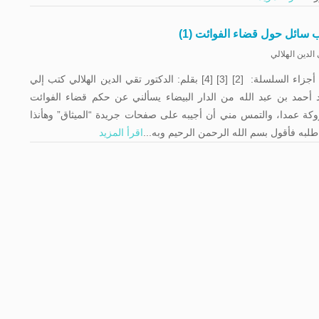
 سائل حول قضاء الفوائت (1)
الدين الهلالي
باقي أجزاء السلسلة: [2] [3] [4] بقلم: الدكتور تقي الدين الهلالي كتب إلي
 أحمد بن عبد الله من الدار البيضاء يسألني عن حكم قضاء الفوائت
وكة عمدا، والتمس مني أن أجيبه على صفحات جريدة “الميثاق” وهأنذا
طلبه فأقول بسم الله الرحمن الرحيم وبه...
اقرأ المزيد