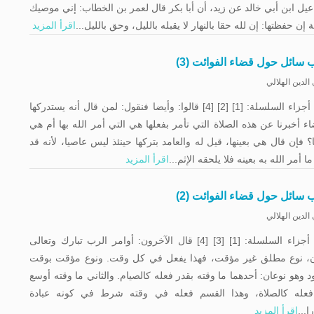
یل ابن أبي خالد عن زيد، أن أبا بكر قال لعمر بن الخطاب: إني موصيك
 إن حفظتها: إن لله حقا بالنهار لا يقبله بالليل، وحق بالليل...
اقرأ المزيد
 سائل حول قضاء الفوائت (3)
الدين الهلالي
باقي أجزاء السلسلة: [1] [2] [4] قالوا: وأيضا فنقول: لمن قال أنه يستدركها
اء أخبرنا عن هذه الصلاة التي تأمر بفعلها هي التي أمر الله بها أم هي
؟ فإن قال هي بعينها، قيل له والعامد بتركها حينئذ ليس عاصيا، لأنه قد
ا أمر الله به بعينه فلا يلحقه الإثم...
اقرأ المزيد
 سائل حول قضاء الفوائت (2)
الدين الهلالي
باقي أجزاء السلسلة: [1] [3] [4] قال الآخرون: أوامر الرب تبارك وتعالى
ن، نوع مطلق غير مؤقت، فهذا يفعل في كل وقت. ونوع مؤقت بوقت
 وهو نوعان: أحدهما ما وقته بقدر فعله كالصيام. والثاني ما وقته أوسع
عله كالصلاة، وهذا القسم فعله في وقته شرط في كونه عبادة
ا...
اقرأ المزيد