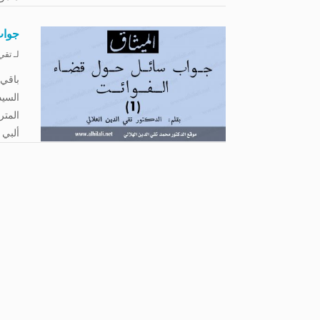
جواب
لـ
تقي 
السيد
المتر
ألبي 