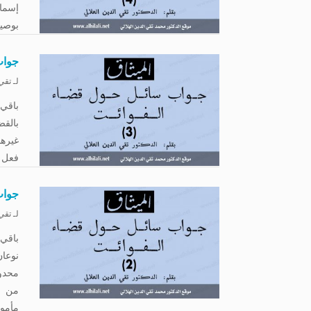
إسماع
بوصية
جواب
لـ
تقي 
بالقض
غيرها
فعل م
جواب
لـ
تقي 
نوعا
محدود
من ف
مأمور