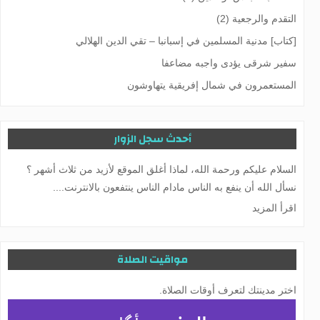
التقدم والرجعية (2)
[كتاب] مدنية المسلمين في إسبانبا – تقي الدين الهلالي
سفیر شرقی یؤدی واجبه مضاعفا
المستعمرون في شمال إفريقية يتهاوشون
أحدث سجل الزوار
السلام عليكم ورحمة الله، لماذا أغلق الموقع لأزيد من ثلاث أشهر ؟
نسأل الله أن ينفع به الناس مادام الناس ينتفعون بالانترنت....
اقرأ المزيد
مواقيت الصلاة
اختر مدينتك لتعرف أوقات الصلاة.