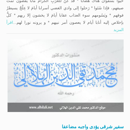
حيوا بسَفْوان هناك هضابا * قد كُنّ للعُرْبِ الكرام مآبا يقضون ثَمتَ
صيفهم، فإذا شَتَوا * رَحلوا إلى وادي الغضي أسرابا أيامَ لا عِلْجٌ يسيطرُ
فوقهم * ويَسُومهم سوء العذاب عقابا أيامَ لا يخشون إلا ربهم * كلٌّ
بإخلاص إليه أنابا أيام لا يعصون أمر نبيهم * و يرونه نورا لهم...
اقرأ
المزيد
سفیر شرقی یؤدی واجبه مضاعفا