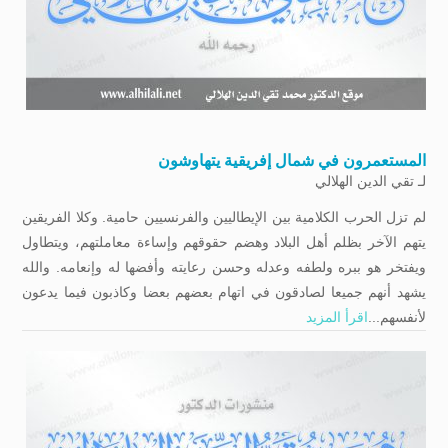
المستعمرون في شمال إفريقية يتهاوشون
لـ
تقي الدين الهلالي
لم تزل الحرب الكلامية بين الإيطاليين والفرنسيين حامية. وكلا الفريقين
يتهم الآخر بظلم أهل البلاد وهضم حقوقهم وإساءة معاملتهم، ويتطاول
ويفتخر هو ببره ولطفه وعدله وحسن رعايته وأفضها له وإنعامه. والله
يشهد أنهم جميعا لصادقون في اتهام بعضهم بعضا وكاذبون فيما يدعون
لأنفسهم...
اقرأ المزيد