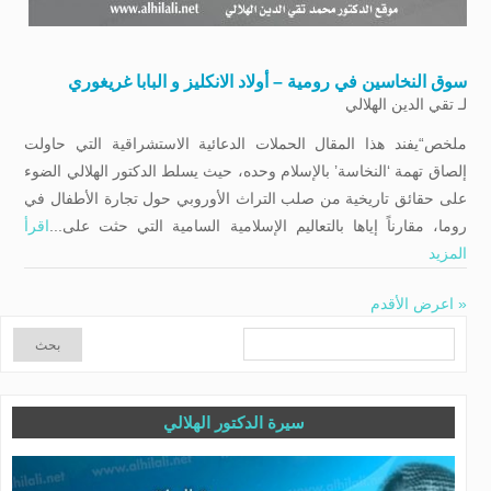
سوق النخاسين في رومیة – أولاد الانكليز و البابا غريغوري
لـ
تقي الدين الهلالي
ملخص“يفند هذا المقال الحملات الدعائية الاستشراقية التي حاولت
إلصاق تهمة ‘النخاسة’ بالإسلام وحده، حيث يسلط الدكتور الهلالي الضوء
على حقائق تاريخية من صلب التراث الأوروبي حول تجارة الأطفال في
روما، مقارناً إياها بالتعاليم الإسلامية السامية التي حثت على...
اقرأ
المزيد
« اعرض الأقدم
سيرة الدكتور الهلالي