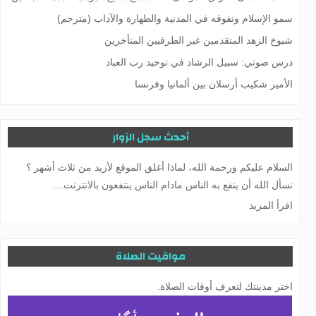
سمو الإسلام وتفوقه في المدنية والطهارة والآداب (مترجم)
شيوخ الزهد المتقدمين غير الطرقيين المتأخرين
درس صوتي: سبيل الرشاد في توحيد رب العباد
الأمير شكيب أرسلان بين ألمانيا وفرنسا
أحدث سجل الزوار
السلام عليكم ورحمة الله، لماذا أغلق الموقع لأزيد من ثلاث أشهر ؟
نسأل الله أن ينفع به الناس مادام الناس ينتفعون بالانترنت....
اقرأ المزيد
مواقيت الصلاة
اختر مدينتك لتعرف أوقات الصلاة.