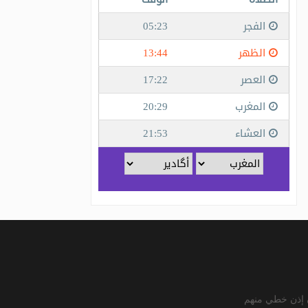
ن إذن خطي منهم