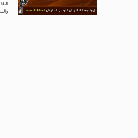
اللقا
والشي