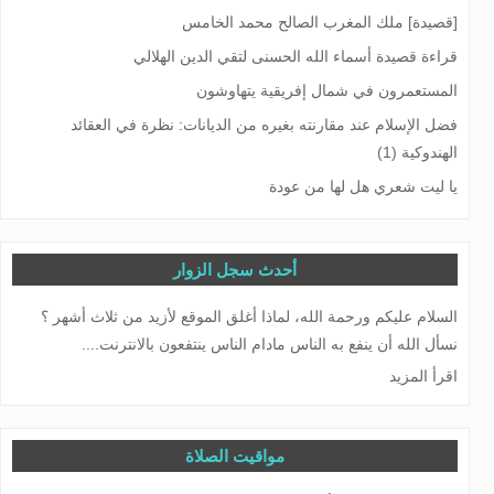
[قصيدة] ملك المغرب الصالح محمد الخامس
قراءة قصيدة أسماء الله الحسنى لتقي الدين الهلالي
المستعمرون في شمال إفريقية يتهاوشون
فضل الإسلام عند مقارنته بغيره من الديانات: نظرة في العقائد
الهندوكية (1)
يا ليت شعري هل لها من عودة
أحدث سجل الزوار
السلام عليكم ورحمة الله، لماذا أغلق الموقع لأزيد من ثلاث أشهر ؟
نسأل الله أن ينفع به الناس مادام الناس ينتفعون بالانترنت....
اقرأ المزيد
مواقيت الصلاة