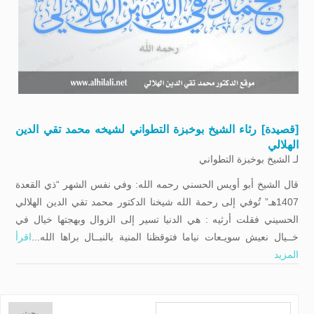
[قصيدة] رثاء الشيخ بوخبزة التطواني لشيخه محمد تقي الدين
الهلالي
لـ
الشيخ بوخبزة التطواني
قال الشيخ أبو أويس الحسني رحمه الله: وفي نفس الشهر “ذي القعدة
1407هـ” تُوفي إلى رحمة الله شيخنا الدكتور محمد تقي الدين الهلالي
الحسيني فقلت أرثيه : هي الدنيا تسير إلى الزوال وبهجتها خيال في
خــيال نعيش سويـعات نياما فتوقظنا المنية بالنبــال براها الله...
اقرأ
المزيد