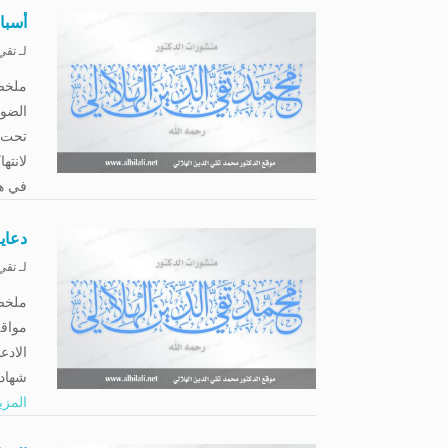
أسب
لـ
تقي 
ملخصي
الضوء
تحت 
لانته
في هذ
دعای
لـ
تقي 
ملخص
مواقف
الادع
شهادة
المزي