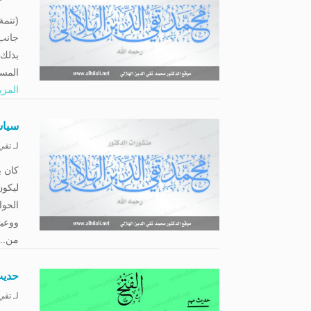
جانب
بذلك 
المسل
المزي
سياس
لـ
تقي 
كان ب
ليكو
الحو
ووعيت
من...
حديث
لـ
تقي 