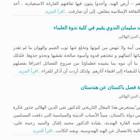
م – أرض الهند، وأخذوا يبثون فيها ثقافتهم الفارغة الاستعبادية ، أخذ
ثقافة الإسلامية يتقلص، إلى أن شارفت...
اقرأ المزيد
 سليمان الندوي يقيم في كلية ندوة العلماء
الدين الهلالي
يى أمة ولا تنهض من كبوتها وتخلع عنها ثوب الضيم والهوان ما لم تقدر
ئها أعمالهم و تتخذهم قدوة وأسوة صالحة تقتفيها وتحذو حذوها. فلذلك
بنا أن ننوه بما يشيده عظماؤنا من صروح الفضائل اعترافا بفضلهم
ها للدهماء إلى اقتفاء آثارهم. ولذلك أردت أن أذكر للقراء...
اقرأ المزيد
 فصل باكستان عن هندستان
الدين الهلالي
يستعرض هذا المقال التاريخي للدكتور تقي الدين الهلالي جذور فكرة
 دولة باكستان، مبيناً الأسباب الدينية والسياسية التي دفعت المسلمين
ه القارة الهندية، بقيادة الدكتور محمد إقبال والسيد رحمة علي،
لبة بالانفصال عن الهند الهندوسية. ويفند الكاتب...
اقرأ المزيد