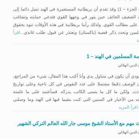
(تتمة الجزء – 1) وقد تقدم أن بريطانية المستعمرة في الهند تميل دائما إلى
 الضعيف الخائف حين يثور في وجهها القوي فتدعي حمايته وتشاغب
على مطالب القوي. ولذلك رأينا بريطانية في هذه الأوقات تنوه بحقوق
مين وتجدد ذكر قضية (باكستان) وتعتذر عن قبول طلب غاندي...
اقرأ
د
ة المسلمين في الهند – 1
الدين الهلالي
ودي أن يكون في متناول يدي وأنا أكتب هذا المقال، شيء من المراجع،
ن الوصف دقیقا مشتملا على عدد النفوس في كل ناحية وعلى تواريخ
ادث. ولكن ما كل ما يتمنى الكاتب يدرکه. فسأعتمد على ما علمته
ه من الأخبار في السنين التي کنت مقيما فيها في الهند وما وصلني
اقرأ المزيد
 مهم مع الأستاذ الشيخ موسى جار الله العالم التركي الشهير
الدين الهلالي