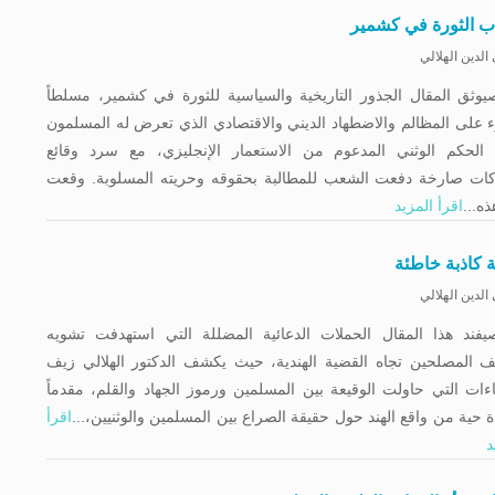
اب الثورة في كشمير
الدين الهلالي
وثق المقال الجذور التاريخية والسياسية للثورة في كشمير، مسلطاً
 على المظالم والاضطهاد الديني والاقتصادي الذي تعرض له المسلمون
الحكم الوثني المدعوم من الاستعمار الإنجليزي، مع سرد وقائع
اكات صارخة دفعت الشعب للمطالبة بحقوقه وحريته المسلوبة. وقعت
ه...
اقرأ المزيد
ة کاذبة خاطئة
الدين الهلالي
يفند هذا المقال الحملات الدعائية المضللة التي استهدفت تشويه
 المصلحين تجاه القضية الهندية، حيث يكشف الدكتور الهلالي زيف
اءات التي حاولت الوقيعة بين المسلمين ورموز الجهاد والقلم، مقدماً
 حية من واقع الهند حول حقيقة الصراع بين المسلمين والوثنيين،...
اقرأ
د