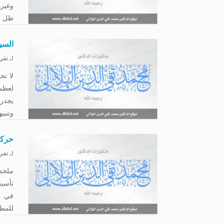
وغيره
ظل ال
السيد
لـ
تقي 
لا تح
لعظما
يجدر 
وتنبي
حركة
لـ
تقي 
ملخص“
تأسيس
في شب
للمطا