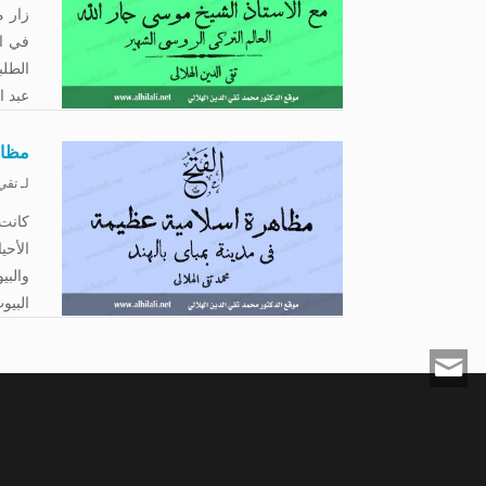
زار م
الطلب
عبد ا
مظاه
لـ
تقي 
الأحي
والبي
البيو