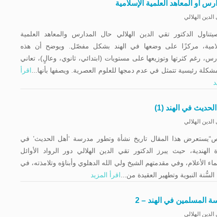
رس أو المعاهد العلمية الإسلامية
الدين الهلالي
تناول الدكتور تقي الدين الهلالي حال المدارس والمعاهد العلمية
لامية، مركزًا على وضعها في الهند بشكل مفصّل. ويوضح أن هذه
رس، رغم كثرتها وتوزيعها على مستويات (ابتدائي، ثانوي، وعالٍ)، تعاني
كلة رئيسية تتمثل في عدم دمجها للعلوم العصرية. ويصفها بأنها...
اقرأ
د
لحديث في الهند (1)
الدين الهلالي
“يستعرض هذا المقال تاريخ نشأة وتطور مدرسة ‘أهل الحديث’ في
ة الهندية، حيث يبرز الدكتور تقي الدين الهلالي دور الرواد الأوائل
ماء الأعلام، وفي مقدمتهم الشيخ ولي الله الدهلوي وأبناؤه وتلامذته، في
السُّنة النبوية وتطهير العقيدة من...
اقرأ المزيد
ة المسلمين في الهند – 2
الدين الهلالي