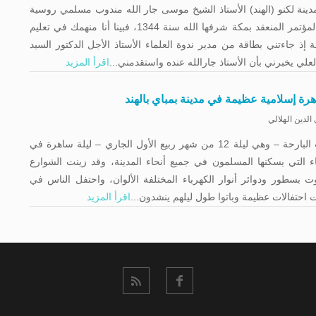
دينة لكنو (الهند) الأستاذ الشيخ موسى جار الله مندوب مسلمي روسية
في المؤتمر المنعقد بمكة شرفها الله سنة 1344، فبينا أنا منهمك في تعليم
ة إذ جاءتني بطاقة من مدير ندوة العلماء الأستاذ الأجل الدكتور السيد
لعلي يخبرني بأن الأستاذ جارالله عنده واستقدمني...
اقرأ المزيد
رة إسلامية عظيمة في مدينة بمباي بالهند
الدين الهلالي
كانت البارحة – وهي ليلة 12 من شهر ربيع الأول الجاري – ليلة ساهرة في
اء التي يسكنها المسلمون في جميع أنحاء المدينة، وقد زينت الشوارع
وت بسطور ودوائر أنوار الكهرباء المختلفة الألوان، واحتفل الناس في
ت احتفالات عظيمة وباتوا طول ليلهم ينشدون...
اقرأ المزيد