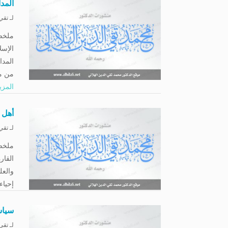
المدا
لـ
تقي 
ملخصي
الإس
المدا
من مش
المزي
أهل ا
لـ
تقي 
ملخص
القار
والعل
إحياء 
سياس
لـ
تقي 