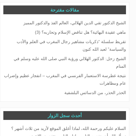
مقالات مقترحة
الشيخ الدكتور تقي الدين الهلالي، العالم الفذ والدكتور المميز
ماهي عقيدة البهائية؟ هل تناقض الإسلام وتحاربه؟ (3)
تقريظ سلسلة “ذكريات مشاهير رجال المغرب في العلم والأدب
والسياسة” لعبد الله كنون
الشيخ زحل: الدكتور الهلالي ورؤية النبي صلى الله عليه وسلم في
المنام
نتيجة غطرسة الاستعمار الفرنسي في المغرب – انفجار عظيم وإضراب
عام ومظاهرات
الحذر الحذر، من الدسائس البلشفية
أحدث سجل الزوار
السلام عليكم ورحمة الله، لماذا أغلق الموقع لأزيد من ثلاث أشهر ؟