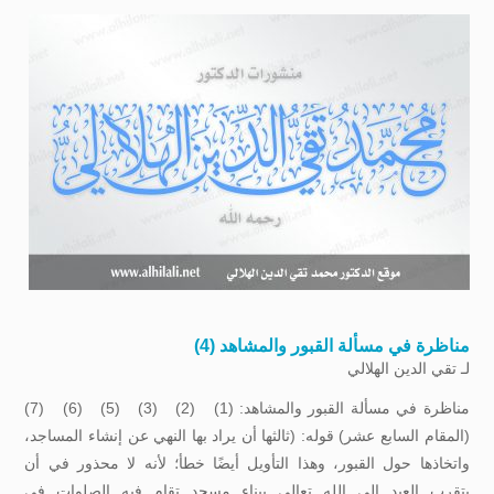
مناظرة في مسألة القبور والمشاهد (4)
لـ
تقي الدين الهلالي
مناظرة في مسألة القبور والمشاهد: (1) (2) (3) (5) (6) (7)
(المقام السابع عشر) قوله: (ثالثها أن يراد بها النهي عن إنشاء المساجد،
واتخاذها حول القبور، وهذا التأويل أيضًا خطأ؛ لأنه لا محذور في أن
يتقرب العبد إلى الله تعالى ببناء مسجد تقام فيه الصلوات في