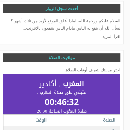
أحدث سجل الزوار
يشرفني إلى سيادتكم وتنزل لي كتابة الرسائل لد. تقي الدين الهلال
السلام عليكم ورحمة الله، لماذا أغلق الموقع لأزيد من ثلاث أشهر ؟
المغربي
نسأل الله أن ينفع به الناس مادام الناس ينتفعون بالانترنت....
اقرأ المزيد
مواقيت الصلاة
اختر مدينتك لتعرف أوقات الصلاة.