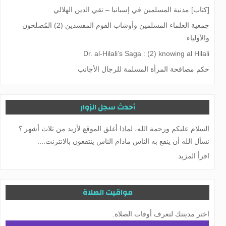
[كتاب] مدنية المسلمين في إسبانبا – تقي الدين الهلالي
جمعية العلماء المسلمين وأوشاب القوم المفسدين (2) المُصلحون
والأولياء
Dr. al-Hilali’s Saga : (2) knowing al Hilali
حكم مصافحة المرأة المسلمة للرجال الأجانب
أحدث سجل الزوار
السلام عليكم ورحمة الله، لماذا أغلق الموقع لأزيد من ثلاث أشهر ؟
نسأل الله أن ينفع به الناس مادام الناس ينتفعون بالانترنت....
اقرأ المزيد
مواقيت الصلاة
اختر مدينتك لتعرف أوقات الصلاة.