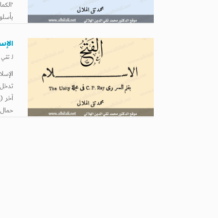
‘الكم
بأسلو
الإسلام: 
لـ
تقي ا
الإسل
تدخل 
آخر (
حمال ي