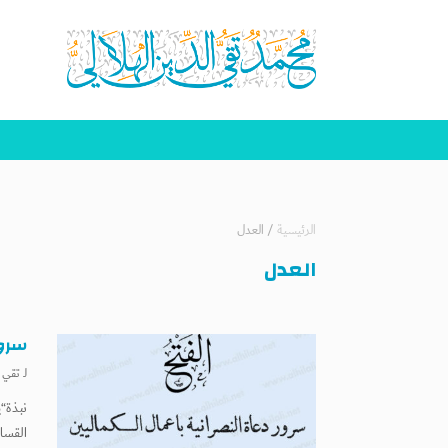
الرئيسية
/
العدل
العدل
سرور
لـ
تقي ا
نبذة“ي
القساو