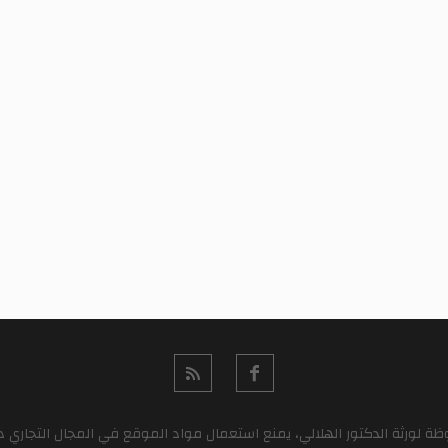
 لورثة الدكتور الهلالي، يمنع استعمال مواد الموقع في المجال التجاري