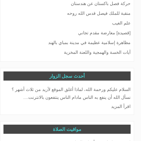
حركة فصل باكستان عن هندستان
منقبة للملك فيصل قدس الله روحه
علم الغيب
[قصيدة] معارضة مقدم تجاني
مظاهرة إسلامية عظيمة في مدينة بمباي بالهند
آيات الخسة والهمجية واللعنة المخزية
أحدث سجل الزوار
السلام عليكم ورحمة الله، لماذا أغلق الموقع لأزيد من ثلاث أشهر ؟
نسأل الله أن ينفع به الناس مادام الناس ينتفعون بالانترنت....
اقرأ المزيد
مواقيت الصلاة