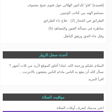
[قصيدة] “فاو” للدكتور الهلالي حول فتوى شيخ متصوف
مسلمو الهند بین كتائب الوثنیین
الطرائق في الحجاز (2) : علاج داء الطرائق
مناظرة في مسألة القبور والمشاهد (5)
وقل جاء الحق وزهق الباطل
أحدث سجل الزوار
السلام عليكم ورحمة الله، لماذا أغلق الموقع لأزيد من ثلاث أشهر ؟
نسأل الله أن ينفع به الناس مادام الناس ينتفعون بالانترنت....
اقرأ المزيد
مواقيت الصلاة
اختر مدينتك لتعرف أوقات الصلاة.