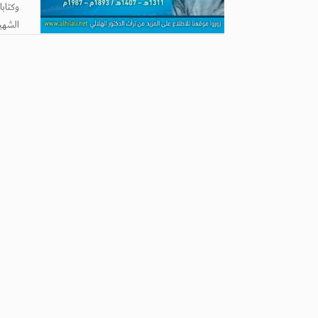
وكتابا
الشهير