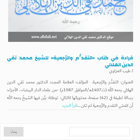
قراءة في كتاب «التقدُّم والرّجعية» للشيخ محمد تقي
الدين الهلالي
لـ
طيب العزاوي
العنوان: التقدُّم والرّجعية. المؤلف: العلامة المجدد الدكتور محمد تقي الدين
الهلالي رحمه الله (ت1407هـ/الموافق 1987م) -من علماء الدار البيضاء-. الأجزاء:
رسالة لطيفة في (42) صفحة، محتوياتها كالتالي: توطئة: بيَّن فيها الشيخُ رحمه الله
أن كلمتي التقدم والرَّجعية لم تكن...
اقرأ المزيد