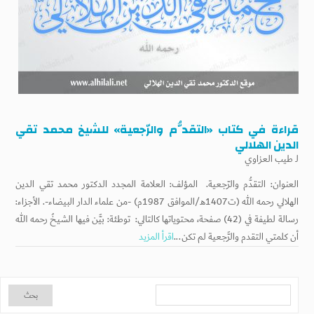
قراءة في كتاب «التقدُّم والرّجعية» للشيخ محمد تقي
الدين الهلالي
لـ
طيب العزاوي
العنوان: التقدُّم والرّجعية. المؤلف: العلامة المجدد الدكتور محمد تقي الدين
الهلالي رحمه الله (ت1407هـ/الموافق 1987م) -من علماء الدار البيضاء-. الأجزاء:
رسالة لطيفة في (42) صفحة، محتوياتها كالتالي: توطئة: بيَّن فيها الشيخُ رحمه الله
أن كلمتي التقدم والرَّجعية لم تكن...
اقرأ المزيد