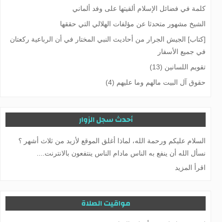
كلمة في فضائل الإسلام ألقيتها على وفد ألماني
الشيخ مشهور متحدثا عن مؤلفات الهلالي التي حققها
[كتاب] الجيش الجرار من أحاديث النبي المختار في أن الرباعية ركعتان
في جميع الأسفار
تقويم اللسانين (13)
حقوق آل البيت مالهم وما عليهم (4)
أحدث سجل الزوار
السلام عليكم ورحمة الله، لماذا أغلق الموقع لأزيد من ثلاث أشهر ؟
نسأل الله أن ينفع به الناس مادام الناس ينتفعون بالانترنت....
اقرأ المزيد
مواقيت الصلاة