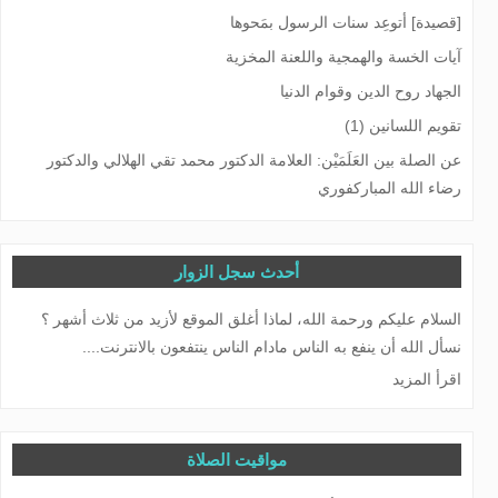
[قصيدة] أتوعِد سنات الرسول بمَحوها
آيات الخسة والهمجية واللعنة المخزية
الجهاد روح الدين وقوام الدنيا
تقويم اللسانين (1)
عن الصلة بين العَلَمَيْن: العلامة الدكتور محمد تقي الهلالي والدكتور
رضاء الله المباركفوري
أحدث سجل الزوار
السلام عليكم ورحمة الله، لماذا أغلق الموقع لأزيد من ثلاث أشهر ؟
نسأل الله أن ينفع به الناس مادام الناس ينتفعون بالانترنت....
اقرأ المزيد
مواقيت الصلاة