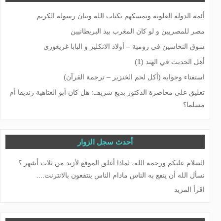
أئمة الدولة العلوية وتمسكهم بكتاب الله وبيان رسوله الكريم
مصر للمصريين و لو كان المغرب بيد البريطانيين
سوق النخاسين في رومیة – أولاد الانكليز و البابا غريغوري
أهل الحديث في الهند (1)
استفتاء وجوابه (أكل لحم الخنزير – ترجمة القرآن)
تعليق على محاضرة الدكتور بديع شريف: هل كان أبو العتاهية زنديقا أم
مسلما؟
أحدث سجل الزوار
السلام عليكم ورحمة الله، لماذا أغلق الموقع لأزيد من ثلاث أشهر ؟
نسأل الله أن ينفع به الناس مادام الناس ينتفعون بالانترنت....
اقرأ المزيد