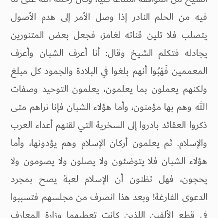
فيه من الحلم النادر إذا وصل الأمر إلى هدم الأصول
يتصلب فلا تلين قناته لغامز، فجعل بعض المتنورين
يجادله فتكلم الشيخ وقال: أنا أعرف الشبان وأعرف
المعممين فَهَبُوا أنهم بلغوا في البلادة والجمود كل مبلغ
ولكنهم يعملون بما يعلمون، يعلمون التوحيد وصفات
الله وهم بها مؤمنون، وأما هؤلاء الشبان فإنا نراهم متى
ذكروا العقائد بادروا إلى السخرية التي لقنهم أعداء العرب
والإسلام. ثم يعلمون أركان الإسلام وهم يؤدونها، وأما
هؤلاء الشبان فلا يتوضئون ولا يصلون ولا يصومون ولا
يحجون، فهل تظنون أن الإسلام لعبة يصح بمجرد
الدعوى الفارغة! وبعد هذا انصرف من مجلسهم فتسببوا
في قطع الألفين اللذين كانت تعطيهما وزارة المعارف