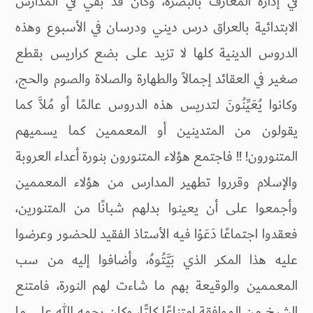
في إدارة المعارف بالبصرة، وكان قد بقي في المدارس
الابتدائية بالعراق درس ديني ودرسان في الأسبوع وهذه
الدروس الدينية كلها لا تزيد على بضع كراريس بقطع
صغير في العقائد إجمالاً والطهارة والصلاة والصوم والحج،
وكانوا يُعَيِّنُونَ لتدريس هذه الدروس عالمًا أو مُلاَّ كما
يقولون من المتدينين أو المعممين كما يسميهم
المتنورون! !! فاجتمع هؤلاء المتنورون بنورة أعداء العروبة
والإسلام وقرروا تطهير المدارس من هؤلاء المعممين
وأجمعوا على أن يعينوا بدلهم شبانًا من المتنورين،
فعقدوا اجتماعًا دَعَوْا فيه الأستاذ الفقيد للحضور وعرضوا
عليه هذا المكر الذي بَيَّتُوهُ، وأضافوا إليه من سب
المعممين والوقيعة بهم ما شاءت لهم النورة، فامتنع
الشيخ من الموافقة امتناعًا كليًّا، وكان رحمه الله على ما