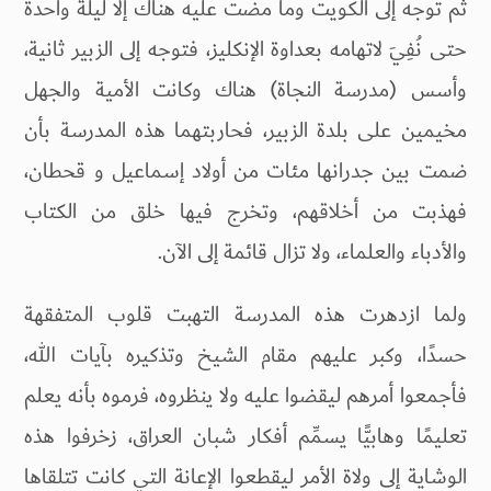
ثم توجه إلى الكويت وما مضت عليه هناك إلا ليلة واحدة
حتى نُفِيَ لاتهامه بعداوة الإنكليز، فتوجه إلى الزبير ثانية،
وأسس (مدرسة النجاة) هناك وكانت الأمية والجهل
مخيمين على بلدة الزبير، فحاربتهما هذه المدرسة بأن
ضمت بين جدرانها مئات من أولاد إسماعيل و قحطان،
فهذبت من أخلاقهم، وتخرج فيها خلق من الكتاب
والأدباء والعلماء، ولا تزال قائمة إلى الآن.
ولما ازدهرت هذه المدرسة التهبت قلوب المتفقهة
حسدًا، وكبر عليهم مقام الشيخ وتذكيره بآيات الله،
فأجمعوا أمرهم ليقضوا عليه ولا ينظروه، فرموه بأنه يعلم
تعليمًا وهابيًّا يسمِّم أفكار شبان العراق، زخرفوا هذه
الوشاية إلى ولاة الأمر ليقطعوا الإعانة التي كانت تتلقاها