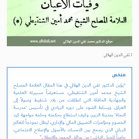
لـ
تقي الدين الهلالي
ملخص
“يؤبن الدكتور تقي الدين الهلالي في هذا المقال العلامة المصلح
الشيخ محمد أمين الشنقيطي، مستعرضاً مسيرته العلمية
والجهادية الحافلة التي انطلقت من بلاد شنقيط وصولاً إلى
العراق. ويسلط الضوء على دوره الريادي في تأسيس ‘مدرسة
النجاة’ بمدينة الزبير، وكيف استطاع بحكمته وحلمه مواجهة كيد
الخصوم ومؤامرات التضييق المالي والإداري، ليظل نموذجاً للعالم
الرباني الذي يجمع بين التمسك بالأصول والإصلاح الاجتماعي،
حامياً للجيل الناشئ من مزالق الجمود والانحلال.”