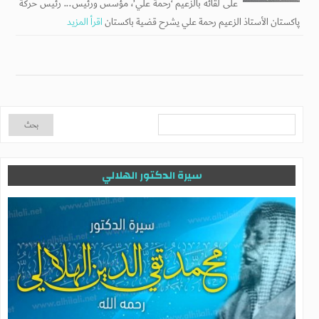
على لقائه بالزعيم ‘رحمة علي’، مؤسس ورئيس... رئيس حركة
پاكستان الأستاذ الزعيم رحمة علي يشرح قضية باكستان
اقرأ المزيد
سيرة الدكتور الهلالي