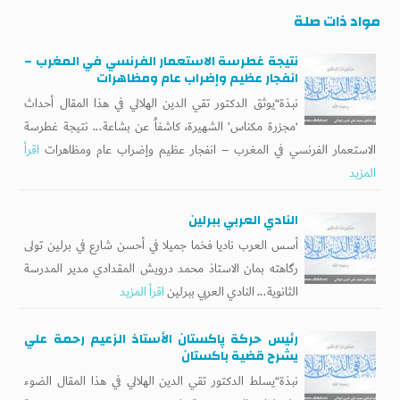
مواد ذات صلة
نتيجة غطرسة الاستعمار الفرنسي في المغرب –
انفجار عظيم وإضراب عام ومظاهرات
نبذة“يوثق الدكتور تقي الدين الهلالي في هذا المقال أحداث
‘مجزرة مكناس’ الشهيرة، كاشفاً عن بشاعة... نتيجة غطرسة
الاستعمار الفرنسي في المغرب – انفجار عظيم وإضراب عام ومظاهرات
اقرأ
المزيد
النادي العربي ببرلين
أسس العرب ناديا فخما جميلا في أحسن شارع في برلين تولى
رگاهته بمان الاستاذ محمد درويش المقدادي مدير المدرسة
الثانوية... النادي العربي ببرلين
اقرأ المزيد
رئيس حركة پاكستان الأستاذ الزعيم رحمة علي
يشرح قضية باكستان
نبذة“يسلط الدكتور تقي الدين الهلالي في هذا المقال الضوء