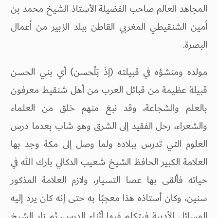
المجاهد العالم صاحب الفضيلة الأستاذ الشيخ محمد بن
أمين الشنقيطي المغربي القاطن ببلد الزبير من أعمال
البصرة.
مولده ومنشؤه في قبيلته (إذَ بَلْحسن) أي بني الحسن
قبيلة عظيمة من قبائل العرب من أهل شنقيط معرفون
بالعلم والشجاعة، وقد نبغ منهم خلق من العلماء
والشعراء، رحل الفقيد إلى الشرق وهو شاب بعدما درس
العلوم التي تدرس ببلاده ولما وصل إلى مكة وجد بها
العلامة الكبير الحافظ الشيخ شعيب الدكالي بارك الله في
حياته فألقى بها عصا التسيار، ولازم العلامة المذكور
سنين، وكان أستاذه هذا معجبًا به حتى إنه كان يرد إليه
المسائل الأدبية فيتكلم فيها أثناء الدرس، ثم زار الشيخ