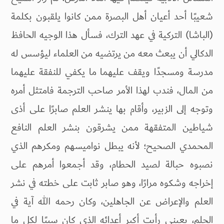
شعيبًا أحد أعيان أهل البصرة ممن كانوا يلقبون بكلمة
(الباشا) التركية في عهد الترك، فسأل هذا الوجيه الحافظ
الدكالي أن يبعث معه من يرتضيه من العلماء ليؤسس له
مدرسة ومسجدًا ويقف عليهما ما يكفي للنفقة عليهما
من المال، فندب لهذا الأمر صاحب الترجمة فامتثل أمره
وتوجه إلى الزبير، وأقام بها ينشر العلم صابرًا على أذى
شياطين المتفقهة ممن يشرقون بنشر العلم النافع
المحمدي الصحيح؛ لأنه يبطل نواميسهم ومكرهم الذي
نصبوه حبالة لصيد الحطام، وقد أجمعوا أمرهم على
إخراجه وشكوه مرارًا، وهو صابر ثابت على خطته في نشر
العلم والإعراض عن الجاهلين، وكان رحمه الله آية في
الحلم، بعيني رأيت أكبر أعدائه الذي كان سببًا لكل ما