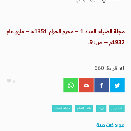
مجلة الضياء: العدد 1 – محرم الحرام 1351هـ – مايو عام
1932م – ص: 9.
قراءة:
660
0
المدارس
الهند
طلب العلم
مجلة الضياء
مواد ذات صلة