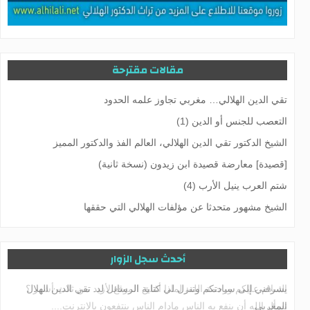
مقالات مقترحة
تقي الدين الهلالي… مغربي تجاوز علمه الحدود
التعصب للجنس أو الدين (1)
الشيخ الدكتور تقي الدين الهلالي، العالم الفذ والدكتور المميز
[قصيدة] معارضة قصيدة ابن زيدون (نسخة ثانية)
شتم العرب ينيل الأرب (4)
الشيخ مشهور متحدثا عن مؤلفات الهلالي التي حققها
أحدث سجل الزوار
يشرفني إلى سيادتكم وتنزل لي كتابة الرسائل لد. تقي الدين الهلال
المغربي