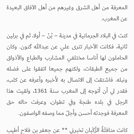
المعرفة من أهل الشرق وغيرهم من أهل الآفاق البعيدة
عن المغرب.
كنت في البلاد الجرمانية في مدينة – بُنْ – أولا، ثم في برلین
ثانية، فكانت الأخبار تترى علي عن عبدالله گنون. وكان
الحاملون لها أناسا مختلفي المشارب والطباع والأذواق
من جميع الطبقات، ولكنهم جميعا اتفقوا على فضله
ونبله. فاشتقت إلى الاتصال به لأَخبره وأعرفه عن كثب،
فقدر لي أن أتوجه إلى المغرب سنة 1361، ولقيت هذا
الرجل في بلده طنجة وفي تطوان، وعرفت حاله حق
المعرفة فوجدته أحسن وأجلّ مما وصفه الواصفون.
كانت منافثَةُ الرُّكْبان تخبرني ** عن جعفر بن فلاح أطيب