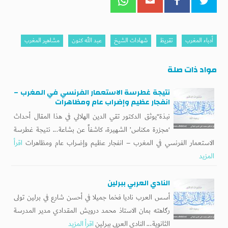
أدباء المغرب
تقريظ
شهادات الشيخ
عبد الله كنون
مشاهير المغرب
مواد ذات صلة
نتيجة غطرسة الاستعمار الفرنسي في المغرب –
انفجار عظيم وإضراب عام ومظاهرات
نبذة“يوثق الدكتور تقي الدين الهلالي في هذا المقال أحداث
‘مجزرة مكناس’ الشهيرة، كاشفاً عن بشاعة... نتيجة غطرسة
الاستعمار الفرنسي في المغرب – انفجار عظيم وإضراب عام ومظاهرات
اقرأ
المزيد
النادي العربي ببرلين
أسس العرب ناديا فخما جميلا في أحسن شارع في برلين تولى
رگاهته بمان الاستاذ محمد درويش المقدادي مدير المدرسة
الثانوية... النادي العربي ببرلين
اقرأ المزيد