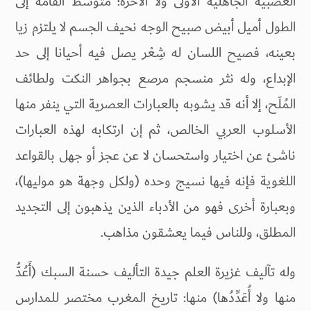
العصبية الجاهلية الأولى ولا الآخرة؛ متوسط القامة إلى
الطول أميل أبيض صبيح الوجه نحيف الجسم لا يلتزم زيا
بعينه، فصيح اللسان له شِعْر يصل فيه أحيانا إلى حد
الإبداع، وله نثر منسجم مرصع بجواهر النكت ولطائف
المُلَح، إلا أنه قد يشوبه بالعبارات العصرية التي ينفر منها
الأسلوب العربي الخالص، ثم إن ارتكابه لهذه العبارات
ناشئ عن اختيار واستحسان لا عن عجز أو جهل بالقواعد
اللغوية فإنه فيها نسيج وحده (ولكل وجهة هو موليها)،
وبعبارة أخرى فهو من الأدباء الذين يذهبون إلى التجديد
المطلق، وللناس فيما يعشقون مذاهب.
وله تآليف غزيرة العلم جيدة التأليف حسنة السبك (أَعُدُّ
منها ولا أُعَدِّدُها) منها: تاريخ المغرب مختصر للمدارس