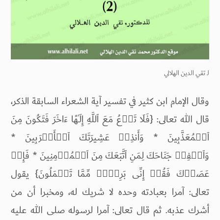
لـ
تقي الدين الهلالي
وقال الإمام ابن كثير في تفسير آية الشعراء السابقة الذكر،
قال الله تعالى: {فَلَا تَدۡعُ مَعَ ٱللَّهِ إِلَـٰهًا ءَاخَرَ فَتَكُونَ مِنَ
ٱلۡمُعَذَّبِینَ * وَأَنذِرۡ عَشِیرَتَكَ ٱلۡأَقۡرَبِینَ *
وَٱخۡفِضۡ جَنَاحَكَ لِمَنِ ٱتَّبَعَكَ مِنَ ٱلۡمُؤۡمِنِینَ * فَإِنۡ
عَصَوۡكَ فَقُلۡ إِنِّی بَرِیۤءࣱ مِّمَّا تَعۡمَلُونَ} يقول
تعالى: آمرا بعبادته وحده لا شريك له، ومخبرا أن من
أشرك عذبه. ثم قال تعالى: آمرا لرسوله صلى الله عليه