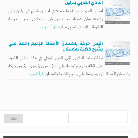
النادي العربي ببرلين
أسس العرب ناديا فخما جميلا في أحسن شارع في برلين تولى
رگاهته بمان الاستاذ محمد درويش المقدادي مدير المدرسة
الثانوية... النادي العربي ببرلين
اقرأ المزيد
رئيس حركة پاكستان الأستاذ الزعيم رحمة علي
يشرح قضية باكستان
نبذة“يسلط الدكتور تقي الدين الهلالي في هذا المقال الضوء
على لقائه بالزعيم ‘رحمة علي’، مؤسس ورئيس... رئيس حركة
پاكستان الأستاذ الزعيم رحمة علي يشرح قضية باكستان
اقرأ المزيد