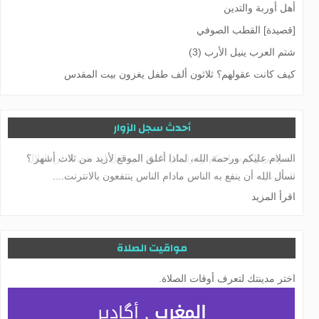
أهل أوربة والتدين
[قصيدة] القطب الصوفي
شتم العرب ينيل الأرب (3)
کیف کانت عقولهم؟ ثلاثون ألف طفل يغزون بيت المقدس
أحدث سجل الزوار
يشرفني إلى سيادتكم وتنزل لي كتابة الرسائل لد. تقي الدين الهلال
السلام عليكم ورحمة الله، لماذا أغلق الموقع لأزيد من ثلاث أشهر ؟
المغربي
نسأل الله أن ينفع به الناس مادام الناس ينتفعون بالانترنت....
اقرأ المزيد
مواقيت الصلاة
اختر مدينتك لتعرف أوقات الصلاة.