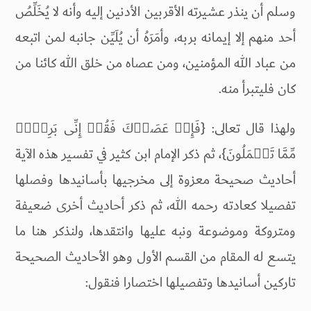
وسلم أن ينذر عشيرته الأقربين الأدنين إليه وأنه لا يُخَلِّصُ
أحد منهم إلا إيمانه بربه، وأمَرَهُ أن يُلَيِّن جانبه لمن اتبعه
من عباد الله المؤمنين، ومن عصاه من خلق الله كائنا من
كان فليتبرأ منه.
ولهذا قال تعالى: {فَإِنۡ عَصَوۡكَ فَقُلۡ إِنِّی بَرِیۤءࣱ
مِّمَّا تَعۡمَلُونَ}، ثم ذكر الإمام ابن كثير في تفسير هذه الآية
أحاديث صحيحة معزوة إلى مخرجيها بأسانيدها وفصلها
تفصيلا كعادته رحمه الله، ثم ذكر أحاديث أخرى ضعيفة
ومتروكة وموضوعة ونبه عليها وانتقدها، ولنذكر هنا ما
يتسع له المقام من القسم الأول وهو الأحاديث الصحيحة
تاركين أسانيدها وتفصيلها اختصارا فنقول: