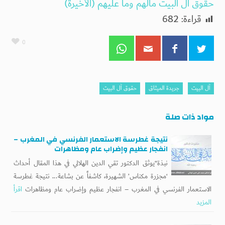
حقوق آل البيت مالهم وما عليهم (الأخيرة)
قراءة:
682
0
آل البيت
جريدة الميثاق
حقوق آل البيت
مواد ذات صلة
نتيجة غطرسة الاستعمار الفرنسي في المغرب –
انفجار عظيم وإضراب عام ومظاهرات
نبذة“يوثق الدكتور تقي الدين الهلالي في هذا المقال أحداث
‘مجزرة مكناس’ الشهيرة، كاشفاً عن بشاعة... نتيجة غطرسة
الاستعمار الفرنسي في المغرب – انفجار عظيم وإضراب عام ومظاهرات
اقرأ
المزيد