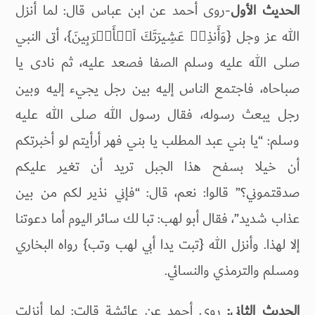
الحديث الأول
-روى أحمد عن ابن عباس قال: لما أنزل
الله عز وجل {وَأَنذِرۡ عَشِیرَتَكَ ٱلۡأَقۡرَبِینَ}، أتى النبي
صلى الله عليه وسلم الصفا فصعد عليه، ثم نادى يا
صباحاه، فاجتمع الناس إليه بين رجل يجيء إليه وبين
رجل يبعث رسوله، فقال رسول الله صلى الله عليه
وسلم: “يا بني عبد المطلب يا بني فهر أرأيتم لو أخبرتكم
أن خيلا بسفح هذا الجبل تريد أن تغير عليكم
صدقتموني؟” قالوا: نعم، قال: “فإني نذير لكم من بين
عذاب شديد”، فقال أبو لهب: تبا لك سائر اليوم أما دعوتنا
إلا لهذا. وأنزل الله {تبت يدا أبي لهب وتب} رواه البخاري
ومسلم والترمذي والنسائي.
الحديث الثاني:
روى أحمد عن عائشة قالت: لما أنزلت