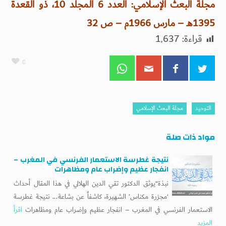
مجلة البعث الإسلامي: العدد 6 المجلد 10، ذو القعدة
1395هـ – مارس 1966م – ص 32
قراءة:
1٬637
0
التوحيد
مجلة البعث الإسلامي
مواد ذات صلة
نتيجة غطرسة الاستعمار الفرنسي في المغرب –
انفجار عظيم وإضراب عام ومظاهرات
نبذة“يوثق الدكتور تقي الدين الهلالي في هذا المقال أحداث
‘مجزرة مكناس’ الشهيرة، كاشفاً عن بشاعة... نتيجة غطرسة
الاستعمار الفرنسي في المغرب – انفجار عظيم وإضراب عام ومظاهرات
اقرأ
المزيد