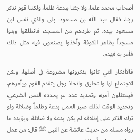
أصحاب محمد علما، ولا جئنا ببدعة ظلماً، ولكننا قوم نذكر
ربنا، فقال عبد الله بن مسعود: بلى والذي نفس ابن
مسعود بيده. ثم طردهم من المسجد، فانطلقوا وبنوا
مسجداً بظاهر الكوفة وأخذوا يصنعون فيه مثل ذلك
فأمر به فهدم.
فالاأذكار التي كانوا يذكرونها مشروعة في أصلها، ولكن
الاجتماع لها والتحليق واتخاذ رجل يتقدم القوم ويأمرهم،
فيمتثلون أمره، وتحديد عدد لم يحدده النص الشرعي،
وتحديد الوقت لذلك صير العمل بدعة وظلماً وضلالة ولو
ترك الذكر على إطلاقه لم يكن بدعة ولا ضلالة، ويؤيده ما
رواه مسلم من حديث عائشة عن النبي ﷺ قال: من عمل