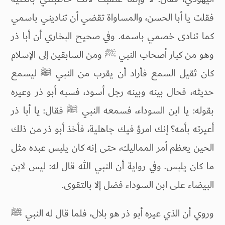
فقلت يا أبا الحسن، والمساواة تقضي أن تناديني باسمي
كما تنادى خصمي باسمه. وفي صحيح البخاري أن أبا ذر
وهو من كبار أصحاب النبي ﷺ ومن السابقين إلى الإسلام
كان ثقيل السمع فأراد أن يقرب من النبي ﷺ ليسمع
حديثه، فحال بينه وبينه رجل أسود، فسبه أبو ذر وعيره
بقوله: يا ابن السوداء، فسمعه النبي ﷺ فقال: يا أبا ذر
أعيرته بأمه؟ إنك امرؤ فيك جاهلية، فأخذ أبو ذر من ذلك
الحين يعظم أمر المماليك، حتى إنه كان يلبس عبده مثل
ما كان يلبس. وفي رواية أن النبي الله قال له: ليس لابن
البيضاء على ابن السوداء فضل إلا بالتقوى.
وروي أن الذي عيره أبو ذر هو بلال، فلما قال له النبي ﷺ