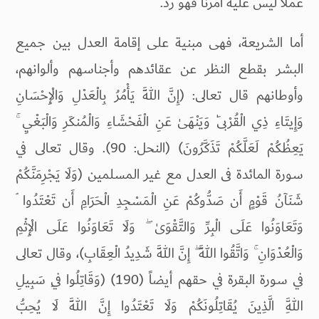
عملا ليس عليه أمرنا فهو رد.
أما الشريعة، فهى مبنية على إقامة العدل بين جميع
البشر بقطع النظر عن عقائدهم وأجناسهم وألوانهم،
وأوطانهم قال تعالى: (إِنَّ اللَّهَ يَأْمُرُ بِالْعَدْلِ وَالْإِحْسَانِ
وَإِيتَاءِ ذِي الْقُرْبَىٰ وَيَنْهَىٰ عَنِ الْفَحْشَاءِ وَالْمُنكَرِ وَالْبَغْيِ ۚ
يَعِظُكُمْ لَعَلَّكُمْ تَذَكَّرُونَ) (النحل: 90). وقال تعالى في
سورة المائدة فى العدل مع غير المسلمين (وَلَا يَجْرِمَنَّكُمْ
شَنَآنُ قَوْمٍ أَن صَدُّوكُمْ عَنِ الْمَسْجِدِ الْحَرَامِ أَن تَعْتَدُوا ۘ
وَتَعَاوَنُوا عَلَى الْبِرِّ وَالتَّقْوَىٰ ۖ وَلَا تَعَاوَنُوا عَلَى الْإِثْمِ
وَالْعُدْوَانِ ۚ وَاتَّقُوا اللَّهَ ۖ إِنَّ اللَّهَ شَدِيدُ الْعِقَابِ)، وقال تعالى
في سورة البقرة في حقهم أيضاً (190) (وَقَاتِلُوا فِي سَبِيلِ
اللَّهِ الَّذِينَ يُقَاتِلُونَكُمْ وَلَا تَعْتَدُوا إِنَّ اللَّهَ لَا يُحِبُّ