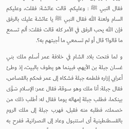
فقال النبي ﷺ : وعليكم. قالت عائشة: فقلت، وعليكم
السام ولعنة الله فقال النبي ﷺ يا عائشة عليك بالرفق
فإن الله يحب الرفق في الأمر كله قالت فقلت: ألم تسمع
ما قالوا؟ قال أو لم تسمعي ما أجبتهم به؟.
و لما فتحت بلاد الشام في خلافة عمر أسلم ملك بني
غسان جبلة بن الأيهم، فبينما هو يطوف بالبيت، إذ وطئ
أعرابي إزاره فلطمه جبلة فشكاه إلى عمر فحكم بالقصاص،
فقال جبلة: أنا ملك وهو سوقة، فقال عمر: الإسلام سَوَّى
بينكما، فطلب جبلة إمهاله يوما فقال له: أطلب ذلك من
خصمك، فطلبه منه فقبل، فهرب جبلة إلى ملك الروم
بالقسطنطينية أى استنبول وعاد إلى النصرانية، ففرح به