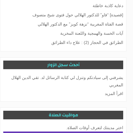
دعایة کاذبة خاطئة
[قصيدة] “فاو” للدكتور الهلالي حول فتوى شيخ متصوف
قصة الفتاة المغربية “نزهة كويز” مع الدكتور الهلالي
آيات الخسة والهمجية واللعنة المخزية
الطرائق في الحجاز (2) : علاج داء الطرائق
أحدث سجل الزوار
يشرفني إلى سيادتكم وتنزل لي كتابة الرسائل لد. تقي الدين الهلال
المغربي
اقرأ المزيد
مواقيت الصلاة
اختر مدينتك لتعرف أوقات الصلاة.