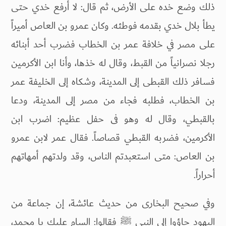
ذلك وضع خده على الأرض، ثم قال: لا أرفع خدي حتى
يطأ بلال خدي بقدمه فوطئه. وكان عمرو بن العاص أميراً
على مصر في خلافة عمر بن الخطاب فضرب أحد أبنائه
رجلا نصرانياً من القبط، وقال له خذها، وأنا ابن الأكرمين
فسافر ذلك القبطى إلى المدينة، وشكاه إلى الخليفة عمر
بن الخطاب، فطلبه فجاء من مصر إلى المدينة، ودعا
بالقبطي، وقال له وهو فى حفل عظيم: اضرب ابن
الأكرمين، فضربه القبطي قصاصاً. فقال عمر لابن عمرو
بن العاص: متى استعبدتم الناس، وقد ولدتهم أمهاتهم
أحراراً.
وفي صحيح البخارى من حديث عائشة، إن جماعة من
اليهود جاؤوا إلى النبي ﷺ فقالوا: السام عليك يا محمد،