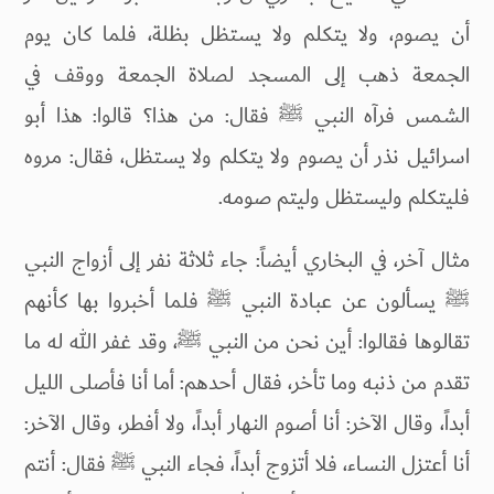
أن يصوم، ولا يتكلم ولا يستظل بظلة، فلما كان يوم
الجمعة ذهب إلى المسجد لصلاة الجمعة ووقف في
الشمس فرآه النبي ﷺ فقال: من هذا؟ قالوا: هذا أبو
اسرائيل نذر أن يصوم ولا يتكلم ولا يستظل، فقال: مروه
فليتكلم وليستظل وليتم صومه.
مثال آخر، في البخاري أيضاً: جاء ثلاثة نفر إلى أزواج النبي
ﷺ يسألون عن عبادة النبي ﷺ فلما أخبروا بها كأنهم
تقالوها فقالوا: أين نحن من النبي ﷺ، وقد غفر الله له ما
تقدم من ذنبه وما تأخر، فقال أحدهم: أما أنا فأصلى الليل
أبداً، وقال الآخر: أنا أصوم النهار أبداً، ولا أفطر، وقال الآخر:
أنا أعتزل النساء، فلا أتزوج أبداً، فجاء النبي ﷺ فقال: أنتم