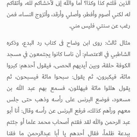
الذين قلتم كذا وكذا؟ أما والله إنى لأخشاكم لله، وأتقاكم
له، لكني أصوم وأفطر، وأصلي وأرقد، وأتزوج النساء، فمن
رغب عن سنتي فليس مني.
مثال ثالث: روى ابن وضاح فى كتاب رد البدع، وذكره
الشاطبي في الاعتصام: أن ناسا كانوا يجتمعون في مسجد
الكوفة حلقة، وبين أيديهم الحصى، فيقول أحدهم: كبروا
مائة، فيكبرون، ثم يقول: سبحوا مائة فيسبحون، ثم
يقول هللوا مائة فيهللون، فسمع بهم عبد الله بن
مسعود، فوضع البرنس على رأسه وذهب حتى جلس
معهم ورآهم كذلك، فرفع البرنس عن رأسه وقال: أنا أبو
عبد الرحمن والله لقد فقتم أصحاب محمد علما أو جئتم
ببدعة ظلماً، فقال أحدهم يا أبا عبدالرحمن ما فقنا