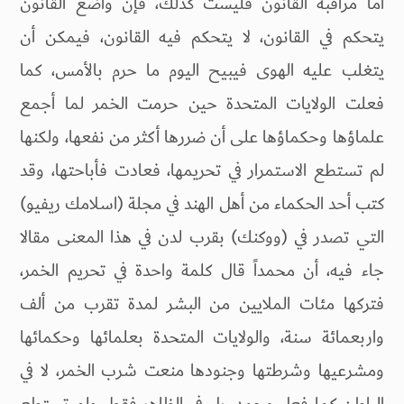
أما مراقبة القانون فليست كذلك، فإن واضع القانون
يتحكم في القانون، لا يتحكم فيه القانون، فيمكن أن
يتغلب عليه الهوى فيبيح اليوم ما حرم بالأمس، كما
فعلت الولايات المتحدة حين حرمت الخمر لما أجمع
علماؤها وحكماؤها على أن ضررها أكثر من نفعها، ولكنها
لم تستطع الاستمرار في تحريمها، فعادت فأباحتها، وقد
كتب أحد الحكماء من أهل الهند في مجلة (اسلامك ريفيو)
التي تصدر في (ووكنك) بقرب لدن في هذا المعنى مقالا
جاء فيه، أن محمداً قال كلمة واحدة في تحريم الخمر،
فتركها مئات الملايين من البشر لمدة تقرب من ألف
واربعمائة سنة، والولايات المتحدة بعلمائها وحكمائها
ومشرعيها وشرطتها وجنودها منعت شرب الخمر، لا في
الباطن كما فعل محمد، بل في الظاهر فقط، ولم تستطع