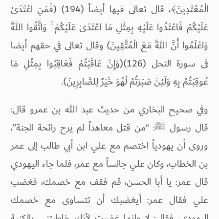
الْمُعْتَدِينَ﴾، قال تعالى فيها أيضاً (194) (فَمَنِ اعْتَدَىٰ
عَلَيْكُمْ فَاعْتَدُوا عَلَيْهِ بِمِثْلِ مَا اعْتَدَىٰ عَلَيْكُمْ ۚ وَاتَّقُوا اللَّهَ
وَاعْلَمُوا أَنَّ اللَّهَ مَعَ الْمُتَّقِينَ) وقال تعالى في حقهم أيضا
فى سورة النحل (126)(وَإِنْ عَاقَبْتُمْ فَعَاقِبُوا بِمِثْلِ مَا
عُوقِبْتُمْ بِهِ وَلَئِنْ صَبَرْتُمْ لَهُوَ خَيْرٌ لِلصَّابِرِينَ).
وفي صحيح البخاري من حديث عبد الله بن عمرو قال:
قال رسول ﷺ: “من قتل معاهداً لم يرح رائحة الجنة”،
وروى أن يهودياً اختصم مع علي ابن أبي طالب إلى عمر
بن الخطاب، وكان علي جالساً مع عمر، فلما جاء اليهودي
قال عمر: يا أبا الحسن، قم فقف مع خصمك، فغضب
علي فقال عمر: أيغضبك أن تتساوى مع خصمك
اليهودي، فقال: لا وإنما غضبت لأنك خاطبتني بالكنية