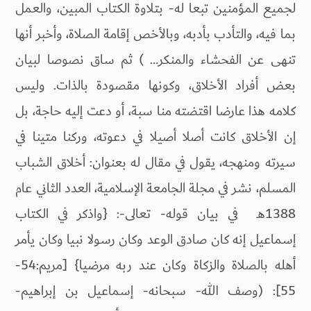
لجميع المؤمنين تبعا له- بتلاوة الكتاب المبين، والعمل
بما فيه، والتأدب بأدبه، وبالأخص إقامة الصلاة، وأخبر أنها
تنهى عن الفحشاء والمنكر… ) ثم ساق نصوصا لبيان
بعض أفراد الأخلاق، وكونها مقصودة بالذات. وليس
كلامه هذا عارضا اقتضته منا سبة، أو دعت إليه حاجة، بل
إن الأخلاق كانت أصلا أصيلا في دعوته، وركنا متينا في
سيرته ومنهجه، يقول في مقال له بعنوان: أخلاق الشباب
المسلم، نشر في مجلة الجامعة الإسلامية، العدد الثاني عام
1388هـ في بيان قوله- تعالى-: {واذكر في الكتاب
إسماعيل إنه كان صادق الوعد وكان رسولا نبيا وكان يأمر
أهله بالصلاة والزكاة وكان عند ربه مرضيا} [مريم:54-
55]: (وصف الله- سبحانه- إسماعيل بن إبراهيم-