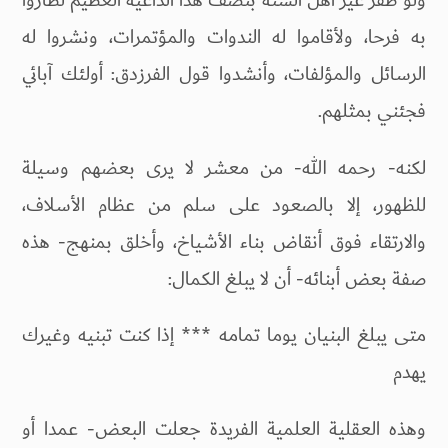
ولو ظفر غير أهل السنة بنصف هذا الداعية العظيم لطاروا
به فرحا، ولأقاموا له الندوات والمؤتمرات، ونشروا له
الرسائل والمؤلفات، وأنشدوا قول الفرزدق: أولئك آبائي
فجئني بمثلهم.
لكنه- رحمه الله- من معشر لا يرى بعضهم وسيلة
للظهور، إلا بالصعود على سلم من عظام الأسلاف،
والارتقاء فوق أنقاض بناء الأشياخ، وأخلق بمنهج- هذه
صفة بعض أبنائه- أن لا يبلغ الكمال:
متى يبلغ البنيان يوما تمامه *** إذا كنت تبنيه وغيرك
يهدم
وهذه العقلية العلمية الفريدة جعلت البعض- عمدا أو