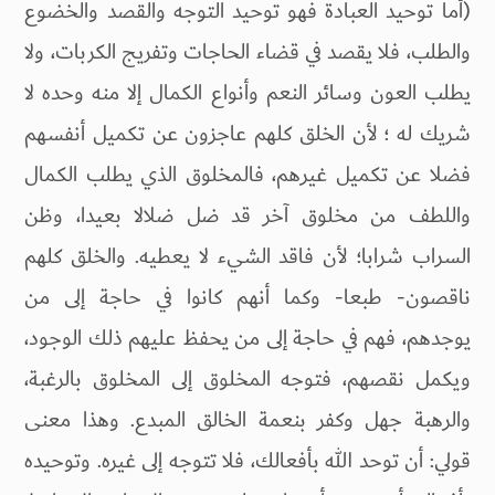
(أما توحيد العبادة فهو توحيد التوجه والقصد والخضوع
والطلب، فلا يقصد في قضاء الحاجات وتفريج الكربات، ولا
يطلب العون وسائر النعم وأنواع الكمال إلا منه وحده لا
شريك له ؛ لأن الخلق كلهم عاجزون عن تكميل أنفسهم
فضلا عن تكميل غيرهم، فالمخلوق الذي يطلب الكمال
واللطف من مخلوق آخر قد ضل ضلالا بعيدا، وظن
السراب شرابا؛ لأن فاقد الشيء لا يعطيه. والخلق كلهم
ناقصون- طبعا- وكما أنهم كانوا في حاجة إلى من
يوجدهم، فهم في حاجة إلى من يحفظ عليهم ذلك الوجود،
ويكمل نقصهم، فتوجه المخلوق إلى المخلوق بالرغبة،
والرهبة جهل وكفر بنعمة الخالق المبدع. وهذا معنى
قولي: أن توحد الله بأفعالك، فلا تتوجه إلى غيره. وتوحيده