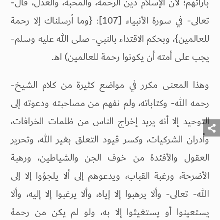
بآرائهم؛ لأن الإسلام دين الرحمة، والمحبة، والعدل، قال-
تعالى- في سورة الأنبياء [107]: {وما أرسلناك إلا رحمة
للعالمين}، وبحكم الاقتداء بالنبي- صلى الله عليه وسلم-
يجب على أمته أن يكونوا رحمة للعالمين) اهـ.
وهذا المعنى مكرر في مواضع كثيرة من كلام الشيخ-
رحمه الله- وكتاباته، ولم نفهم من مصاحبته ودعوته إلى
التوحيد إلا أنه يريد إخراج الناس من ظلمات الخرافات،
وأدران الشركيات، وكسر قيود التعلق بغير الله، وتحرير
العقول والأفئدة من خوف الجن والشياطين، ورهبة
الأضرحة، ورغبة القباب، ويدعوهم إلى ألا يلجؤوا إلا إلى
الله- تعالى- وألا يرهبوا إلا إياه، وألا يرغبوا إلا إليه، وألا
يستعينوا أو يستغيثوا إلا به، ولو لم يكن من رحمة