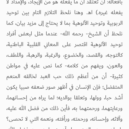
بأفعاله: أن تعتقد أن ما يفعله هو من الإيجاد، والإمداد لا
يفعله غيره.) اهـ. وهنا نلحظ التلازم التام بين توحيد
الربوبية وتوحيد الألوهية بما لا يحتاج إلى مزيد بيان، كما
نلحظ أن الشيخ- رحمه الله- عندما مثل لبعض أفراد
توحيد الألوهية اقتصر على المعاني القلبية الباطنية،
كالتوجه، والقصد، والخضوع، والرغبة، والرهبة، واللطف،
والعون، ويفهم من كلامه- كما نص عليه في مواطن
كثيرة- أن من أعظم ذلك حب العبد لخالقه المنعم
المتفضل؛ فإن الإنسان في أظهر صور ضعفه صبيا يكون
أشد حبا، وولها، وتعلقا بوالديه؛ لما يراه من إحسانهما،
ورعايتهما، ورحمتهما به، فأين ذلك من فضل الله عليه،
وآلائه، وإحسانه، ورحمته، ورأفته، ونعمه التي لا تحصى؟