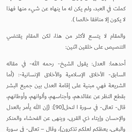
كملت في العبد، ولم يكن له ما ينهاه عن شيء منها فهذا
لا يكون إلا منافقا خالصا ).
والمقام لا يتسع لأكثر من هذا، لكن المقام يقتضي
التنصيص على خلقين اثنين:
أحدهما: العدل: يقول الشيخ- رحمه الله- في مقاله
السابق- الأخلاق الإسلامية والأخلاق الإنسانية-: (أما
الشريعة فهي مبنية على إقامة العدل بين جميع البشر
بقطع النظر عن عقائدهم، وأجناسهم، وألوانهم، وأوطانهم،
قال- تعالى- في سورة ا لنحل[90]: {إن الله يأمر بالعدل
والإحسان وإيتاء ذي القربى، وينهى عن الفحشاء والمنكر
والبغي، يعظكم لعلكم تذكرون}، وقال – تعالى- في سورة