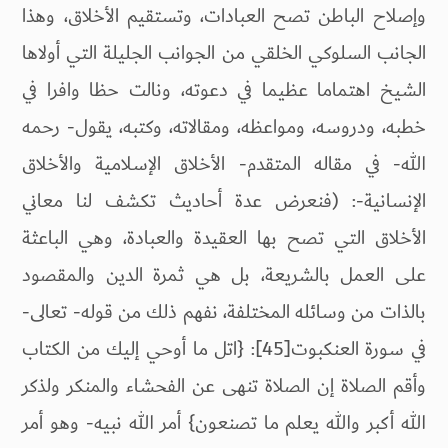
وإصلاح الباطن تصح العبادات، وتستقيم الأخلاق، وهذا
الجانب السلوكي الخلقي من الجوانب الجليلة التي أولاها
الشيخ اهتماما عظيما في دعوته، ونالت حظا وافرا في
خطبه، ودروسه، ومواعظه، ومقالاته، وكتبه، يقول- رحمه
الله- في مقاله المتقدم- الأخلاق الإسلامية والأخلاق
الإنسانية-: (فنعرض عدة أحاديث تكشف لنا معاني
الأخلاق التي تصح بها العقيدة والعبادة، وهي الباعثة
على العمل بالشريعة، بل هي ثمرة الدين والمقصود
بالذات من وسائله المختلفة، نفهم ذلك من قوله- تعالى-
في سورة العنكبوت[45]: {اتل ما أوحي إليك من الكتاب
وأقم الصلاة إن الصلاة تنهى عن الفحشاء والمنكر ولذكر
الله أكبر والله يعلم ما تصنعون} أمر الله نبيه- وهو أمر