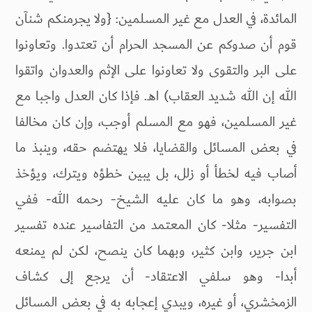
المائدة، في العدل مع غير المسلمين: {ولا يجرمنكم شنآن
قوم أن صدوكم عن المسجد الحرام أن تعتدوا. وتعاونوا
على البر والتقوى ولا تعاونوا على الإثم والعدوان واتقوا
الله إن الله شديد العقاب) اهـ. فإذا كان العدل واجبا مع
غير المسلمين، فهو مع المسلم أوجب، وإن كان مخالفا
في بعض المسائل والقضايا، فلا يهتضم حقه، وينبذ ما
أصاب فيه لخطأ أو زلل، بل يبين خطؤه ويترك، ويؤخذ
بصوابه، وهو ما كان عليه الشيخ- رحمه الله- ففي
التفسير- مثلا- كان المعتمد من التفاسير عنده تفسير
ابن جرير، وابن كثير، وبهما كان ينصح، لكن لم يمنعه
أبدا- وهو سلفي الاعتقاد- أن يرجع إلى كشاف
الزمخشري، أو غيره، ويبدي إعجابه به في بعض المسائل