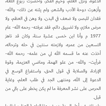
الدعوة، ونزل العلم، وخيم الفكر، واخضرت ربوع اللغة،
وأزهرت دوحة الأدب والشعر، ولم يثنه عن ذلك- والله-
فقدان للبصر، ولا ضعف في البدن، ولا وهن في العظم، ولا
مرض ملازم، ولا تضييق دائم، فقد عرفته- رحمه الله- عام
1977 م وأنا ابن خمس عشرة سنة، وكان قد ناهز
التسعين من عمره، ولازمته سنتين في حله وترحاله،
أخذت عنه ما قسمه الله لي من علمه- رحمه الله-
فرأيت- والله- من علو الهمة، وماضي العزيمة، وقوة
الإرادة، والصلابة في قول الحق، واستفراغ الوسع في
الدعوة إلى الله، ومنتهى الجد في طلب العلم، وغاية
الحرص على نشر المعرفة ما لم يكن يخطر على بالي من
قبل.