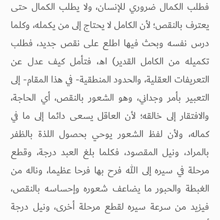
فطلب الكمال ضروري للإنسان، ولا يطلب الكمال حتى
يعترف بالنقص؛ لأن الكامل لا يحتاج إلى من يكمله، وكلما
درس نفسه وبحث فيها اطلع على نقص جديد، فطلب
تكميله من الكامل القدير) اهـ، فتأمل كيف عدل عن
التعريفات العقلية، والحدود المنطقية- في هذا المقام- إلى
التعبير بأمر وجداني، وهو الشعور بالنقص، أي الحاجة،
والافتقار إلى خالقه؛ لأن العاقل يسعى دائما إلى ما في
كماله، ولأن لفظ الشعور يوحي بحصول اللذة بالظفر
بالمراد، ونيل المقصود، فكلما بلغ العبد درجة، وقطع
مرحلة في سيره إلى الله فرح بها فرحا عظيما، وناله من
الغبطة والحبور ما يضاعف شعوره وإحساسه بالنقص،
فيزيد من سرعة سيره لقطع مرحلة أخرى، ونيل درجة