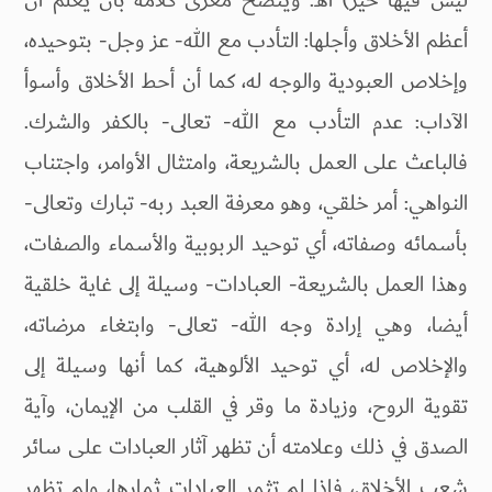
أعظم الأخلاق وأجلها: التأدب مع الله- عز وجل- بتوحيده،
وإخلاص العبودية والوجه له، كما أن أحط الأخلاق وأسوأ
الآداب: عدم التأدب مع الله- تعالى- بالكفر والشرك.
فالباعث على العمل بالشريعة، وامتثال الأوامر، واجتناب
النواهي: أمر خلقي، وهو معرفة العبد ربه- تبارك وتعالى-
بأسمائه وصفاته، أي توحيد الربوبية والأسماء والصفات،
وهذا العمل بالشريعة- العبادات- وسيلة إلى غاية خلقية
أيضا، وهي إرادة وجه الله- تعالى- وابتغاء مرضاته،
والإخلاص له، أي توحيد الألوهية، كما أنها وسيلة إلى
تقوية الروح، وزيادة ما وقر في القلب من الإيمان، وآية
الصدق في ذلك وعلامته أن تظهر آثار العبادات على سائر
شعب الأخلاق، فإذا لم تثمر العبادات ثمارها، ولم تظهر