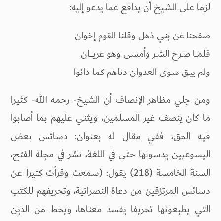
لزما على الشيخ أن يدافع عما يدعو إليه:
صفحنا عن بني ذهل وقلنا القوم إخوان
فلمــا صـرح الشـر وأمسى وهو عريـــان
ولم يبـق سوى العدوان دناهم كما دانوا
ومن جلي مظاهر الإنصاف أن الشيخ- رحمه الله- كثيرا
ما كان ينصف غير المسلمين، ويثني عليهم بما أصابوا
فيه الحق، ففي مقال له بعنوان: دسائس بعض
اليسوعيين يدسونها حتى في اللغة، نشر في مجلة الفتح،
السنة الخامسة (218) يقول: (سمعت وقرأت كثيرا عن
دسائس المرتزقين من دعاة النصرانية، وتحريفهم للكتب
التي يطبعونها تحريفا يفسد معناها، ويحط من الدين