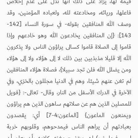
قيمة لها، يزاد على ذلك أنها تدل على عدم إخلاص
فاعلها، وريائه، ومخادعته لله، ولعباده المؤمنين، وقد
وصف الله المنافقين بقوله- في سورة النساء [142-
143]: {إن المنافقين يخادعون الله وهو خادعهم وإذا
قاموا إلى الصلاة قاموا كسالى يراؤون الناس ولا يذكرون
الله إلا قليلا مذبذبين بين ذلك لا إلى هؤلاء ولا إلى هؤلاء
ومن يضلل الله فلن تجد سبيلا}، فصلاة هؤلاء المنافقين
لم تغن عنهم شيئا، وهم في الدنيا مجللون بالخزي، وفي
الآخرة في الدرك الأسفل من النار، وقال- تعالى-: {فويل
للمصلين الذين هم عن صلاتهم ساهون الذين هم يراؤون
ويمنعون الماعون} [الماعون:4-7] أي: يقصدون
بعبادتهم أن يراهم الناس فيمدحوهم، وقلوبهم خربة
ليس فيها خير) اهـ. ويتضح مغزى كلامه بأن يعلم أن