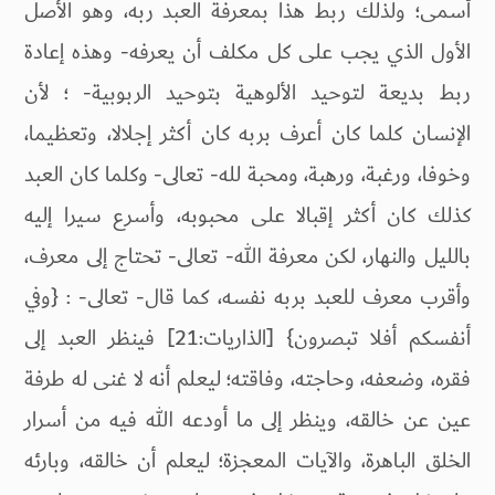
أسمى؛ ولذلك ربط هذا بمعرفة العبد ربه، وهو الأصل
الأول الذي يجب على كل مكلف أن يعرفه- وهذه إعادة
ربط بديعة لتوحيد الألوهية بتوحيد الربوبية- ؛ لأن
الإنسان كلما كان أعرف بربه كان أكثر إجلالا، وتعظيما،
وخوفا، ورغبة، ورهبة، ومحبة لله- تعالى- وكلما كان العبد
كذلك كان أكثر إقبالا على محبوبه، وأسرع سيرا إليه
بالليل والنهار، لكن معرفة الله- تعالى- تحتاج إلى معرف،
وأقرب معرف للعبد بربه نفسه، كما قال- تعالى- : {وفي
أنفسكم أفلا تبصرون} [الذاريات:21] فينظر العبد إلى
فقره، وضعفه، وحاجته، وفاقته؛ ليعلم أنه لا غنى له طرفة
عين عن خالقه، وينظر إلى ما أودعه الله فيه من أسرار
الخلق الباهرة، والآيات المعجزة؛ ليعلم أن خالقه، وبارئه