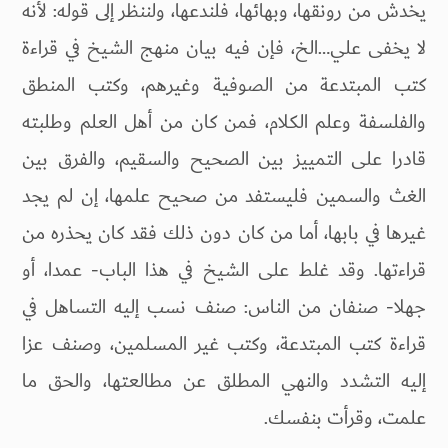
يخدش من رونقها، وبهائها، فلندعها، ولننظر إلى قوله: لأنه
لا يخفى علي…الخ، فإن فيه بيان منهج الشيخ في قراءة
كتب المبتدعة من الصوفية وغيرهم، وكتب المنطق
والفلسفة وعلم الكلام، فمن كان من أهل العلم وطلبته
قادرا على التمييز بين الصحيح والسقيم، والفرق بين
الغث والسمين فليستفد من صحيح علمها، إن لم يجد
غيرها في بابها، أما من كان دون ذلك فقد كان يحذره من
قراءتها. وقد غلط على الشيخ في هذا الباب- عمدا، أو
جهلا- صنفان من الناس: صنف نسب إليه التساهل في
قراءة كتب المبتدعة، وكتب غير المسلمين، وصنف عزا
إليه التشدد والنهي المطلق عن مطالعتها، والحق ما
علمت، وقرأت بنفسك.